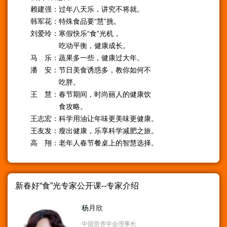
赖建强：过年八天乐，讲究不将就。
韩军花：特殊食品要“慧”挑。
刘爱玲：寒假快乐“食”光机，
吃动平衡，健康成长。
马 乐：蔬果多一些，健康过大年。
潘 安：节日美食诱惑多，教你如何不
吃胖。
王 慧：春节期间，时尚丽人的健康饮
食攻略。
王志宏：科学用油让年味更美味更健康。
王友发：瘦出健康，乐享科学减肥之旅。
高 翔：老年人春节餐桌上的智慧选择。
新春好“食”光专家公开课--专家介绍
杨月欣
中国营养学会理事长