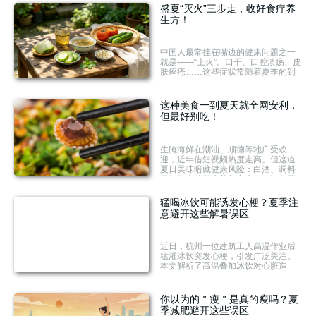
解暑生津、调中开胃、养护肠胃，尤
盛夏“灭火”三步走，收好食疗养
其适合肠胃弱、体虚及燥热者。选纯
生方！
藕粉，每日30～50克，放凉产生抗性
淀粉升糖更缓。推荐茯苓莲藕粥、藕
粉圆子、藕粉桂糖糕等养生吃法。
中国人最常挂在嘴边的健康问题之一
就是——“上火”。口干、口腔溃疡、皮
肤痤疮……这些症状常随着夏季的到
来反复出现。其实，“上火”是身体给我
们的信号。学会分清你上的是什么
火，选择合适的食物调理，同时调整
这种美食一到夏天就全网安利，
生活方式，才是真正的“灭火”之道。快
但最好别吃！
来学习如何通过养生食疗遏制“火
势”吧。
生腌海鲜在潮汕、顺德等地广受欢
迎，近年借短视频热度走高。但这道
夏日美味暗藏健康风险：白酒、调料
无法彻底杀灭病菌与寄生虫，海鱼同
样可能携带异尖线虫；长期生食还可
能导致维生素B1缺乏及消化负担。安
猛喝冰饮可能诱发心梗？夏季注
全享用需通过正规渠道购买新鲜食
意避开这些解暑误区
材，并务必彻底做熟，切勿为口感牺
牲健康。
近日，杭州一位建筑工人高温作业后
猛灌冰饮突发心梗，引发广泛关注。
本文解析了高温叠加冰饮对心脏造
成"双重刺激"的机制，介绍了少量多
次、水温适宜、补充电解质等正确补
水方法，并澄清了阴天不会中暑、出
你以为的＂瘦＂是真的瘦吗？夏
汗能排毒、藿香正气水万能等常见误
季减肥避开这些误区
区，帮助读者科学防暑、安全度夏。