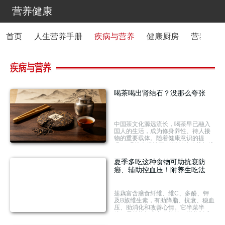
营养健康
首页
人生营养手册
疾病与营养
健康厨房
营养资讯
喝茶喝出肾结石？没那么夸张
中国茶文化源远流长，喝茶早已融入
国人的生活，成为修身养性、待人接
物的重要载体。随着健康意识的提
升，“喝茶会得结石”的说法也在坊间流
传，让不少茶友心生顾虑：喝茶与肾
结石之间到底有没有关系？
夏季多吃这种食物可助抗衰防
癌、辅助控血压！附养生吃法
莲藕富含膳食纤维、维C、多酚、钾
及B族维生素，有助降脂、抗衰、稳血
压、助消化和改善心情。它半菜半
粮，需替换部分主食控糖。鲜藕制成
藕粉后性甘平、低GI，升糖缓慢，可