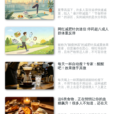
夏季高温下，许多人盲目追求快速减
重，陷入＂暴汗即减脂＂＂节食即掉
秤＂的误区，实则减掉的是水分和肌
肉。专家提醒，BMI正常不代表健
康，隐性肥胖更易引发代谢紊乱。科
学减重应拒绝极端节食，注重增肌，
网红减肥针勿迷信 停药超八成人
结合体脂率、腰围、肌肉量等多重指
群体重反弹
标综合判断，避免健康透支。
被称为"躺瘦神器"的减肥针虽减重效果
显著，但普遍存在恶心、呕吐等副作
用，且有严格禁忌人群，不可盲目使
用。研究显示停药半年内超八成人群
体重反弹，反复用药还会造成代谢损
伤。专家提醒，减重没有一劳永逸的
每天一杯自动瘦？专家：醒醒
捷径，药物仅是辅助，科学饮食与规
吧！效果微乎其微
律运动才是维持健康体重的根本。
每天喝上一杯黑咖啡就能轻松瘦下
来，不用节食也不用运动，这种减肥
方法，听上去是不是很诱人？入夏之
后，减脂塑形成了大众的热门需求，
黑咖啡减肥法在社交平台上广受追
捧，不少网红咖啡成为带货新宠，销
这6类食物，正在悄悄让你的血
量可观。喝黑咖啡减肥，真有效吗？
糖飙升！很多人不知道，还在天
天吃