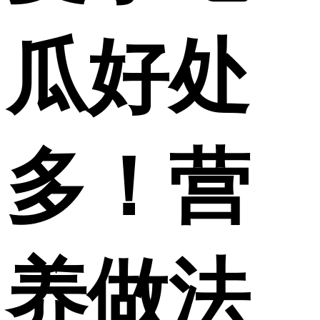
财经
教育
乡村振兴
生态环境
一带一路
央博
瓜好处
大国智造
大国展会
大国保险
云顶对话
云起
超
CCTV.节目官网
直播
节目单
栏目
片库
热播榜
多！营
养做法