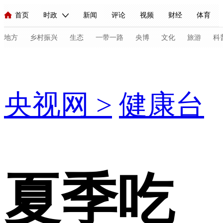
首页
时政
新闻
评论
视频
财经
体育
人民领袖习近平
直播
海外频道
片库
iPanda
栏目大全
联播+
English
中国领导人
节目单
Монгол
听音
央视快评
微视频
习式妙语
主持人
地方
乡村振兴
生态
一带一路
央博
文化
旅游
科
健康
总台春晚
网络春晚
共产党员网
秧纪录
纪录片网
央视网
>
健康台
新闻
国内
国际
评论
经济
军事
科技
法
人民领袖习近平
联播+
热解读
天天学习
习式妙语
视频
小央视频
小央直播
直播中国
熊猫频道
V
现场
前线
比划
快看
蓝海中国
新兵请入列
夏季吃
体育
直播
竞猜
2026年世界杯
2026年冬奥会
C
VIP会员
CCTV奥林匹克频道
生活体育大会
体育江湖