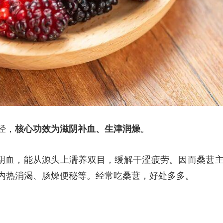
经，
核心功效为滋阴补血、生津润燥
。
阴血，能从源头上濡养双目，缓解干涩疲劳。因而桑葚主
内热消渴、肠燥便秘等。经常吃桑葚，好处多多。