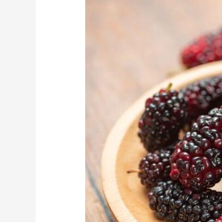
财经
教育
乡村振兴
生态环境
一带一路
大国智造
大国展会
大国保险
云顶对话
CCTV.节目官网
直播
节目单
栏目
片库