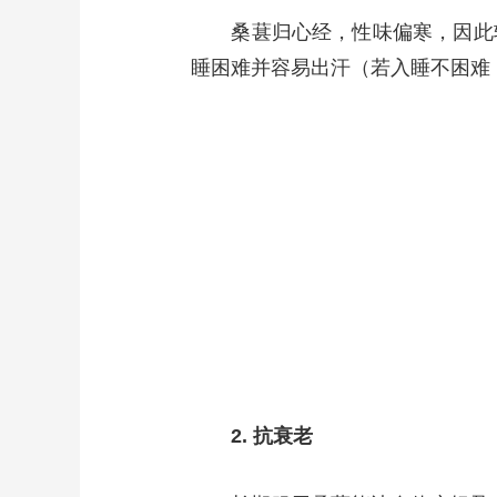
桑葚归心经，性味偏寒，因此较
睡困难并容易出汗（若入睡不困难
2. 抗衰老