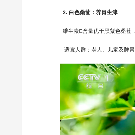
2. 白色桑葚：养胃生津
维生素E含量优于黑紫色桑葚，
适宜人群：老人、儿童及脾胃虚