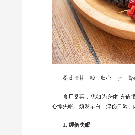
桑葚味甘、酸，归心、肝、肾
食用桑葚，犹如为身体“充值”
心悸失眠、须发早白、津伤口渴、
1. 缓解失眠