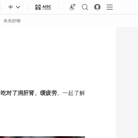
中
央央好物
，吃对了润肝肾、缓疲劳
。一起了解
合体育
亚冬会