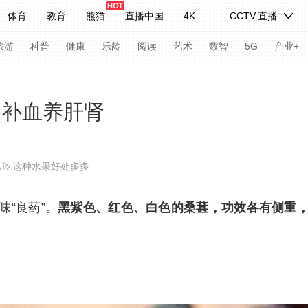
体育
教育
熊猫
直播中国
4K
CCTV.直播
式妙语
主持人
下载央视影音
热解读
天天学习
旅游
科普
健康
乐龄
阅读
艺术
数智
5G
产业+
纪录片网
国家大剧院
大型活动
阴补血养肝肾
科技
法治
文娱
人物
公益
图片
常吃这种水果好处多多
习式妙语
央视快评
央视网评
光华锐评
锋面
“良药”。
黑紫色、红色、白色的桑葚
，功效各有侧重
频道
VR/AR
4K专区
全景新闻
请入列
人生第一次
人生第二次
年冬奥会
CBA
NBA
中超
国足
国际足球
网球
综
体育江湖
文化体育
冰雪道路
足球道路