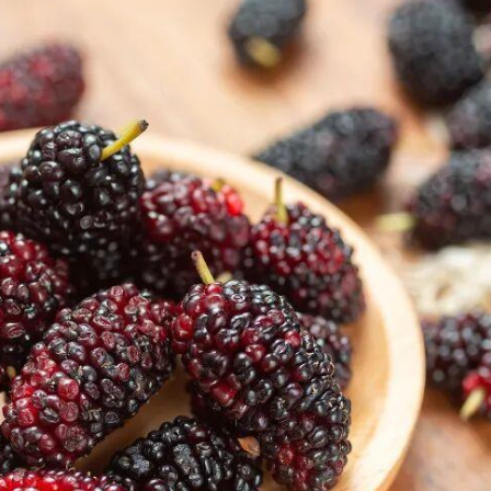
央博
非遗
文化
旅游
科普
健康
乐龄
阅读
云起
超级工厂
智敬中国
全民健康
颜选攻略
海洋
热播榜
总台企业白名单