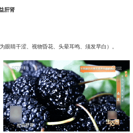
补益肝肾
。
眼睛干涩、视物昏花、头晕耳鸣、须发早白）。