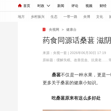
首页
时政
新闻
评论
视频
财经
人民领袖习近平
直播
海外频道
片库
iPanda
栏目大全
联播+
English
中国领导人
节目单
Монгол
听音
央视快评
微视频
习
地方
乡村振兴
生态
一带一路
央博
文化
央视网
>
健康台
总台春晚
网络春晚
共产党员网
秧纪录
药食同源话桑葚 滋
来源：
央视一套
| 2026年06月30日 17:19
新闻
国内
国际
评论
经济
军事
原标题：缓解失眠、改善贫血、抗衰老……
人民领袖习近平
联播+
热解读
天天学习
桑葚
不仅是一种水果，更是一味
视频
小央视频
小央直播
直播中国
熊猫
更多关于桑葚的健康小知识。
现场
前线
比划
快看
蓝海中国
新兵
吃桑葚原来有这么多好处
体育
直播
竞猜
2026年世界杯
2026
VIP会员
CCTV奥林匹克频道
生活体育大会