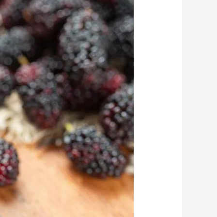
艺术
汽车
数智
5G
产业+
时尚
天气
才艺
网展
央央好物