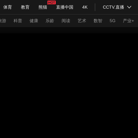
体育
教育
熊猫
直播中国
4K
CCTV.直播
式妙语
主持人
下载央视影音
热解读
天天学习
旅游
科普
健康
乐龄
阅读
艺术
数智
5G
产业+
纪录片网
国家大剧院
大型活动
科技
法治
文娱
人物
公益
图片
习式妙语
央视快评
央视网评
光华锐评
锋面
频道
VR/AR
4K专区
全景新闻
请入列
人生第一次
人生第二次
年冬奥会
CBA
NBA
中超
国足
国际足球
网球
综
体育江湖
文化体育
冰雪道路
足球道路