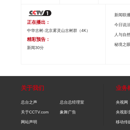
新闻联
正在播出：
今日说
中华古树-北京雾灵山古树群（4K）
人与自
精彩预告：
秘境之
新闻30分
关于我们
业务
总台之声
总台总经理室
央视网
关于CCTV.com
象舞广告
央视影
网站声明
移动传