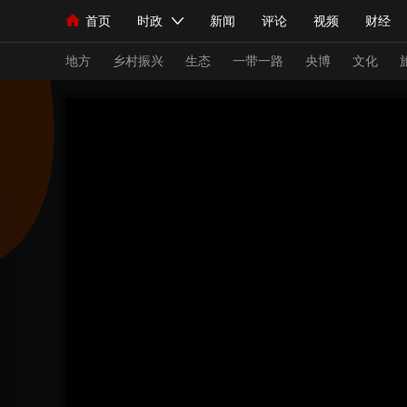
首页
时政
新闻
评论
视频
财经
人民领袖习近平
直播
海外频道
片库
iPanda
栏目大全
联播+
English
中国领导人
节目单
Монгол
听音
央视快评
微视频
习
地方
乡村振兴
生态
一带一路
央博
文化
总台春晚
网络春晚
共产党员网
秧纪录
新闻
国内
国际
评论
经济
军事
人民领袖习近平
联播+
热解读
天天学习
视频
小央视频
小央直播
直播中国
熊猫
现场
前线
比划
快看
蓝海中国
新兵
体育
直播
竞猜
2026年世界杯
2026
VIP会员
CCTV奥林匹克频道
生活体育大会