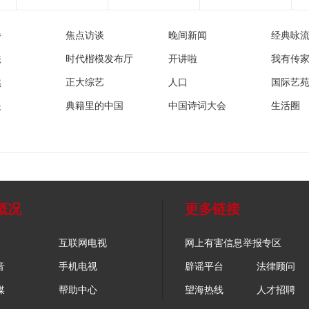
播
焦点访谈
晚间新闻
经典咏
法
时代楷模发布厅
开讲啦
我有传
然
正大综艺
人口
国际艺
眼
典籍里的中国
中国诗词大会
生活圈
概况
更多链接
互联网电视
网上有害信息举报专区
音
手机电视
辟谣平台
法律顾问
媒
帮助中心
望海热线
人才招聘