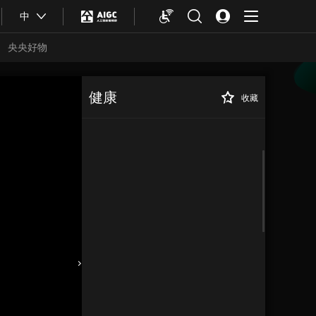
中
央央好物
健康
收藏
合体育
亚冬会