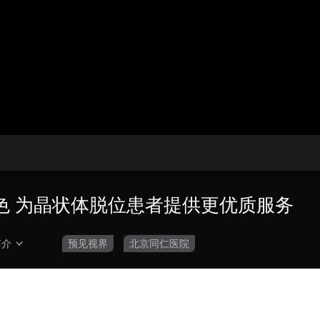
央博
非遗
文化
旅游
科普
健康
乐龄
阅读
云起
超级工厂
智敬中国
全民健康
颜选攻略
海洋
收视榜
总台企业白名单
色 为晶状体脱位患者提供更优质服务
简介
预见视界
北京同仁医院