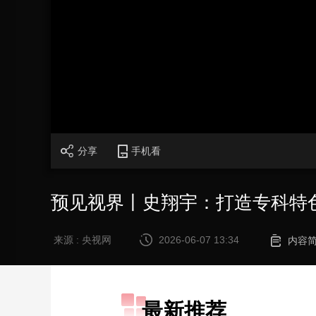
财经
教育
乡村振兴
生态环境
一带一路
大国智造
大国展会
大国保险
云顶对话
CCTV.节目官网
直播
节目单
栏目
片库
分享
手机看
预见视界丨史翔宇：打造专科特
来源 : 央视网
2026-06-07 13:34
内容
最新推荐