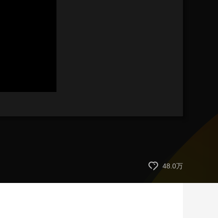
艺术
汽车
数智
5G
产业+
时尚
天气
才艺
网展
央央好物
48.0万