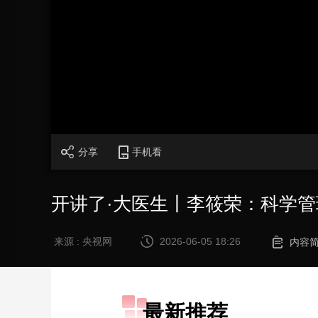
财经
教育
乡村振兴
生态环境
一带一路
大国智造
大国展会
大国保险
云顶对话
CCTV.节目官网
直播
节目单
栏目
片库
分享
手机看
开讲了·大医生丨李筱荣：科学管
来源 : 央视网
2026-06-05 18:26
内容
最新推荐