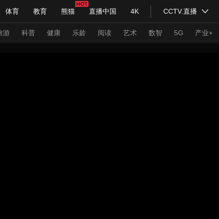
体育
教育
熊猫
直播中国
4K
CCTV.直播
式妙语
主持人
下载央视影音
热解读
天天学习
旅游
科普
健康
乐龄
阅读
艺术
数智
5G
产业+
纪录片网
国家大剧院
大型活动
科技
法治
文娱
人物
公益
图片
习式妙语
央视快评
央视网评
光华锐评
锋面
频道
VR/AR
4K专区
全景新闻
请入列
人生第一次
人生第二次
年冬奥会
CBA
NBA
中超
国足
国际足球
网球
综
体育江湖
文化体育
冰雪道路
足球道路