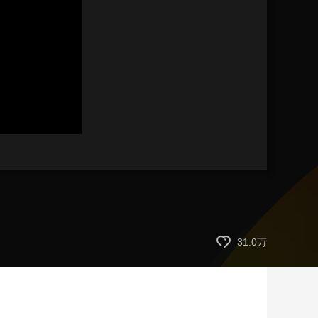
艺术
汽车
数智
5G
产业+
时尚
天气
才艺
网展
央央好物
31.0万