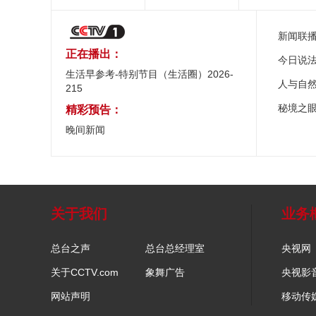
新闻联
正在播出：
今日说
生活早参考-特别节目（生活圈）2026-
人与自
215
秘境之
精彩预告：
晚间新闻
关于我们
业务
总台之声
总台总经理室
央视网
关于CCTV.com
象舞广告
央视影
网站声明
移动传