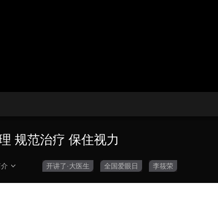
央博
非遗
文化
旅游
科普
健康
乐龄
阅读
云起
超级工厂
智敬中国
全民健康
颜选攻略
海洋
热播榜
总台企业白名单
理 规范治疗 保住视力
简介
开讲了·大医生
全国爱眼日
李筱荣