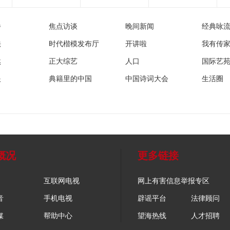
播
焦点访谈
晚间新闻
经典咏
法
时代楷模发布厅
开讲啦
我有传
然
正大综艺
人口
国际艺
眼
典籍里的中国
中国诗词大会
生活圈
概况
更多链接
互联网电视
网上有害信息举报专区
音
手机电视
辟谣平台
法律顾问
媒
帮助中心
望海热线
人才招聘