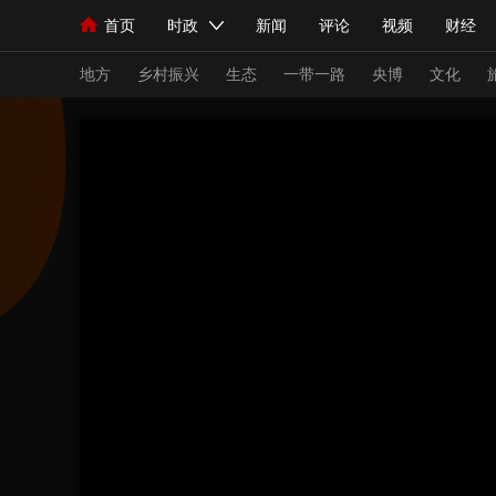
首页
时政
新闻
评论
视频
财经
人民领袖习近平
直播
海外频道
片库
iPanda
栏目大全
联播+
English
中国领导人
节目单
Монгол
听音
央视快评
微视频
习
地方
乡村振兴
生态
一带一路
央博
文化
总台春晚
网络春晚
共产党员网
秧纪录
新闻
国内
国际
评论
经济
军事
人民领袖习近平
联播+
热解读
天天学习
视频
小央视频
小央直播
直播中国
熊猫
现场
前线
比划
快看
蓝海中国
新兵
体育
直播
竞猜
2026年世界杯
2026
VIP会员
CCTV奥林匹克频道
生活体育大会