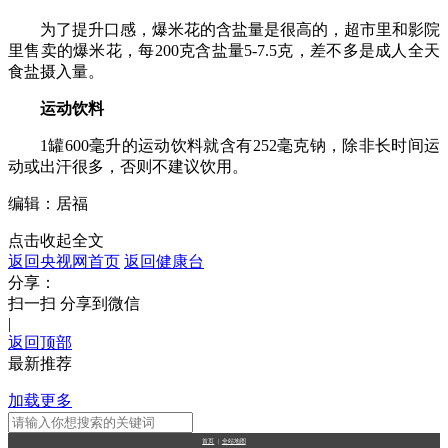
为了提升口感，爆米花的含盐量是很高的，超市里和影院
里售卖的爆米花，每200克含盐量5-7.5克，差不多是成人全天
食盐摄入量。
运动饮料
1罐600毫升的运动饮料就含有252毫克钠，除非长时间运
动或出汗很多，否则不建议饮用。
编辑：居福
点击收起全文
返回央视网首页
返回健康台
分享：
扫一扫 分享到微信
|
返回顶部
最新推荐
加载更多
首页
|
全站地图