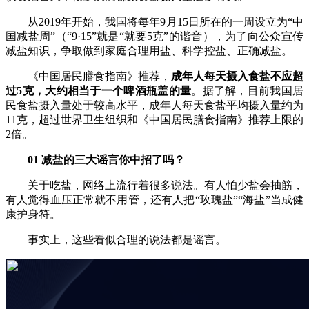
从2019年开始，我国将每年9月15日所在的一周设立为“中
财经
教育
乡村振兴
生态环境
一带一路
央博
国减盐周”（“9·15”就是“就要5克”的谐音），为了向公众宣传
大国智造
大国展会
大国保险
云顶对话
云起
超
减盐知识，争取做到家庭合理用盐、科学控盐、正确减盐。
《中国居民膳食指南》推荐，
成年人每天摄入食盐不应超
过5克，大约相当于一个啤酒瓶盖的量
。据了解，目前我国居
民食盐摄入量处于较高水平，成年人每天食盐平均摄入量约为
11克，超过世界卫生组织和《中国居民膳食指南》推荐上限的
2倍。
CCTV.节目官网
直播
节目单
栏目
片库
热播榜
01
减盐的三大谣言你中招了吗？
关于吃盐，网络上流行着很多说法。有人怕少盐会抽筋，
有人觉得血压正常就不用管，还有人把“玫瑰盐”“海盐”当成健
康护身符。
事实上，这些看似合理的说法都是谣言。