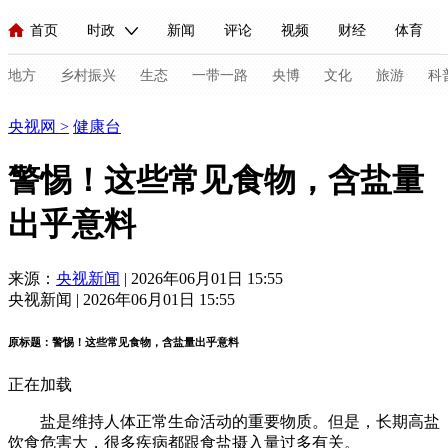
首页
时政
新闻
评论
视频
财经
体育
人民领袖习近平
直播
海外频道
片库
iPanda
栏目大全
联播+
English
中国领导人
节目单
Монгол
听音
央视快评
微视频
习式妙语
主持人
地方
乡村振兴
生态
一带一路
央博
文化
旅游
科
健康
央视网
>
健康台
总台春晚
网络春晚
共产党员网
秧纪录
纪录片网
警惕！这些常见食物，含盐量
出乎意料
新闻
国内
国际
评论
经济
军事
科技
法
人民领袖习近平
联播+
热解读
天天学习
习式妙语
来源：
央视新闻
| 2026年06月01日 15:55
央视新闻 | 2026年06月01日 15:55
视频
小央视频
小央直播
直播中国
熊猫频道
V
原标题：警惕！这些常见食物，含盐量出乎意料
现场
前线
比划
快看
蓝海中国
新兵请入列
正在加载
体育
直播
竞猜
2026年世界杯
2026年冬奥会
C
盐是维持人体正常生命活动的重要物质。但是，长期高盐
VIP会员
CCTV奥林匹克频道
生活体育大会
体育江湖
饮食危害大，很多疾病都跟食盐摄入量过多有关。