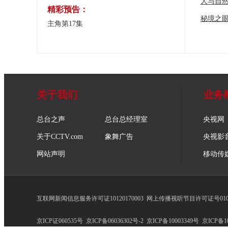
人与自
精彩预告：
秘境之
主角第17集
关于我们
业务
总台之声
总台总经理室
央视网
关于CCTV.com
象舞广告
央视影
网站声明
移动传
互联网新闻信息服务许可证10120170003
网上传播视听节目许可证号0102
京ICP证060535号
京ICP备06036302号-2
京ICP备10003349号
京ICP备10