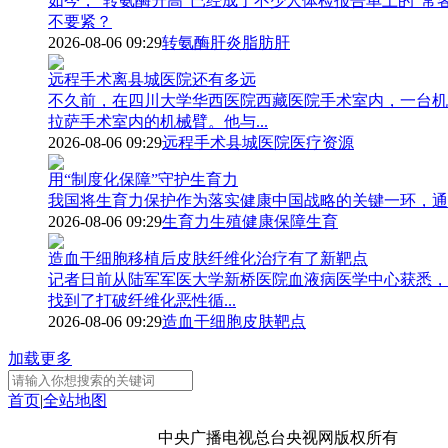
如今，“转氨酶升高”已经成了不少人体检报告单上的“常
不要紧？
2026-08-06 09:29
转氨酶
肝炎
脂肪肝
远程手术离县城医院还有多远
不久前，在四川大学华西医院西藏医院手术室内，一台机
拉萨手术室内的机械臂。他与...
2026-08-06 09:29
远程手术
县城医院
医疗资源
用“制度化保障”守护生育力
我国将生育力保护作为落实健康中国战略的关键一环，通
2026-08-06 09:29
生育力
生殖健康
保障生育
造血干细胞移植后皮肤纤维化治疗有了新靶点
记者日前从陆军军医大学新桥医院血液病医学中心获悉，
找到了打破纤维化恶性循...
2026-08-06 09:29
造血干细胞
皮肤
靶点
加载更多
首页
|
全站地图
京ICP备10003349号-1
中央广播电视总台
央视网
版权所有