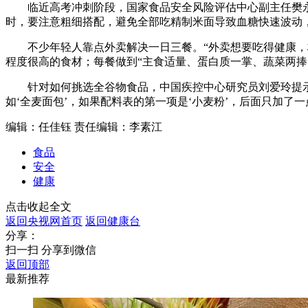
临近高考冲刺阶段，国家食品安全风险评估中心副主任樊
时，要注意粗细搭配，避免全部吃精制米面导致血糖快速波动
财经
教育
乡村振兴
生态环境
一带一路
大国智造
大国展会
大国保险
云顶对话
不少年轻人靠点外卖解决一日三餐。“外卖想要吃得健康，
程度很高的食材；每餐做到“主食适量、蛋白质一掌、蔬菜两捧”
针对如何挑选全谷物食品，中国疾控中心研究员刘爱玲提
如‘全麦面包’，如果配料表的第一项是‘小麦粉’，后面只加了
编辑：任佳钰
责任编辑：李素江
CCTV.节目官网
直播
节目单
栏目
片库
食品
安全
健康
点击收起全文
返回央视网首页
返回健康台
分享：
扫一扫 分享到微信
返回顶部
最新推荐