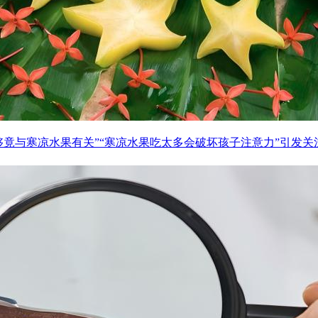
够竟与寒凉水果有关”“寒凉水果吃太多会破坏孩子注意力”引发