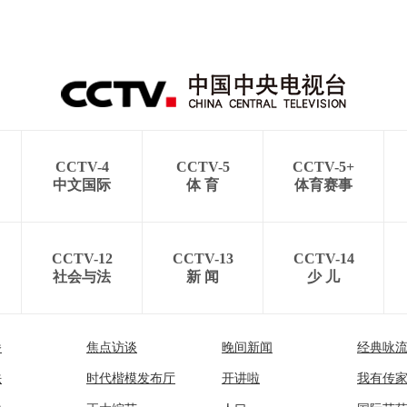
CCTV-4
CCTV-5
CCTV-5+
中文国际
体 育
体育赛事
CCTV-12
CCTV-13
CCTV-14
社会与法
新 闻
少 儿
播
焦点访谈
晚间新闻
经典咏
法
时代楷模发布厅
开讲啦
我有传