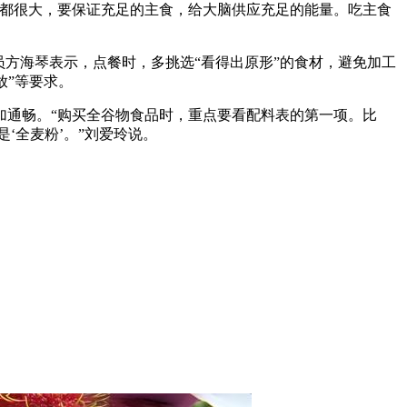
耗都很大，要保证充足的主食，给大脑供应充足的能量。吃主食
艺术
汽车
数智
5G
产业+
时尚
天气
才艺
网展
央央好物
员方海琴表示，点餐时，多挑选“看得出原形”的食材，避免加工
放”等要求。
加通畅。“购买全谷物食品时，重点要看配料表的第一项。比
‘全麦粉’。”刘爱玲说。