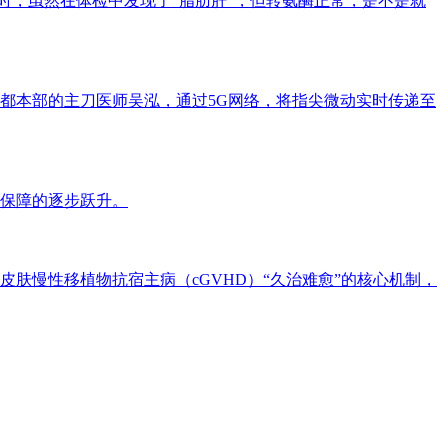
时，虽然在体检中发现了“脂肪肝”，但转氨酶正常，是不是就
都本部的主刀医师吴泓，通过5G网络，将指尖微动实时传递至
保障的逐步跃升。
肤慢性移植物抗宿主病（cGVHD）“久治难愈”的核心机制，