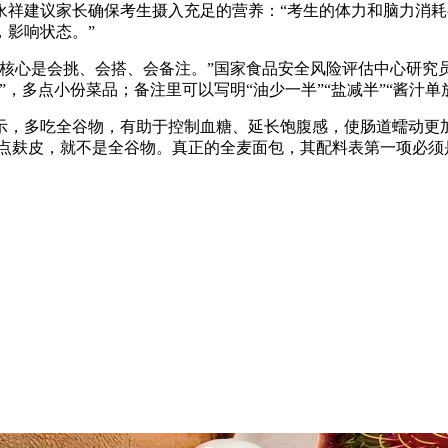
永祥建议家长确保考生摄入充足的营养：“考生的体力和脑力消
，影响状态。”
央博
非遗
文化
旅游
科普
健康
乐龄
阅读
云起
超级工厂
智敬中国
全民健康
颜选攻略
海洋
核心是会挑、会搭、会备注。”国家食品安全风险评估中心研究
，多点小份菜品；备注里可以写明“油少一半”“盐减半”“酱汁单
示，多吃全谷物，有助于控制血糖、延长饱腹感，使肠道蠕动更
一点麸皮，就不是全谷物。真正的全麦面包，其配料表第一项必须是
热播榜
总台企业白名单