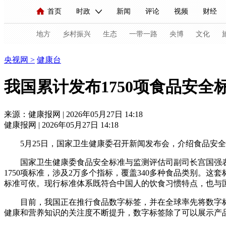
首页
时政
新闻
评论
视频
财经
人民领袖习近平
直播
海外频道
片库
iPanda
栏目大全
联播+
English
中国领导人
节目单
Монгол
听音
央视快评
微视频
习
地方
乡村振兴
生态
一带一路
央博
文化
健康
央视网
>
健康台
总台春晚
网络春晚
共产党员网
秧纪录
我国累计发布1750项食品安全
来源：健康报网 | 2026年05月27日 14:18
新闻
国内
国际
评论
经济
军事
健康报网 | 2026年05月27日 14:18
人民领袖习近平
联播+
热解读
天天学习
5月25日，国家卫生健康委召开新闻发布会，介绍食品安
视频
小央视频
小央直播
直播中国
熊猫
国家卫生健康委食品安全标准与监测评估司副司长宫国强
1750项标准，涉及2万多个指标，覆盖340多种食品类别
现场
前线
比划
快看
蓝海中国
新兵
标准可依。现行标准体系既符合中国人的饮食习惯特点，也与
体育
直播
竞猜
2026年世界杯
2026年
目前，我国正在推行食品数字标签，并在全球率先将数字
健康和营养知识的关注度不断提升，数字标签除了可以展示产
VIP会员
CCTV奥林匹克频道
生活体育大会