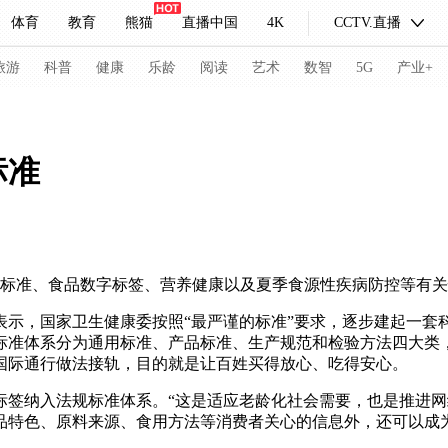
体育
教育
熊猫
直播中国
4K
CCTV.直播
式妙语
主持人
下载央视影音
热解读
天天学习
旅游
科普
健康
乐龄
阅读
艺术
数智
5G
产业+
纪录片网
国家大剧院
大型活动
标准
科技
法治
文娱
人物
公益
图片
习式妙语
央视快评
央视网评
光华锐评
锋面
全标准、食品数字标签、营养健康以及夏季食源性疾病防控等有
频道
VR/AR
4K专区
全景新闻
表示，国家卫生健康委按照“最严谨的标准”要求，逐步建起一套
。这套标准体系分为通用标准、产品标准、生产规范和检验方法四大
请入列
人生第一次
人生第二次
国际通行做法接轨，目的就是让百姓买得放心、吃得安心。
冬奥会
CBA
NBA
中超
国足
国际足球
网球
综
标签纳入法规标准体系。“这是适应老龄化社会需要，也是推进网
品特色、原料来源、食用方法等消费者关心的信息外，还可以成
体育江湖
文化体育
冰雪道路
足球道路