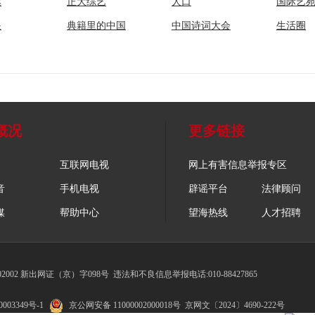
然
正大综艺
人口
国际艺
眼
典籍里的中国
中国诗词大会
生活圈
概况
更多链接
互联网电视
网上有害信息举报专区
音
手机电视
辟谣平台
法律顾问
媒
帮助中心
望海热线
人才招聘
002 新出网证（京）字098号
违法和不良信息举报电话:010-88427865
003349号-1
京公网安备 11000002000018号
京网文〔2024〕4690-222号