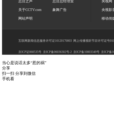
总台之声
总台总经理室
央视网
关于CCTV.com
象舞广告
央视影
网站声明
移动传
互联网新闻信息服务许可证10120170003
网上传播视听节目许可证号0102
京ICP证060535号
京ICP备06036302号-2
京ICP备10003349号
京ICP备10
当心是说话太多“惹的祸”
分享
扫一扫 分享到微信
手机看