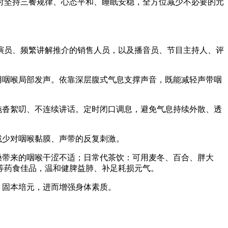
时坚持三餐规律、心态平和、睡眠安稳，全方位减少不必要的元
演员、频繁讲解推介的销售人员，以及播音员、节目主持人、评
用咽喉局部发声。依靠深层腹式气息支撑声音，既能减轻声带咽
拖沓絮叨、不连续讲话。定时闭口调息，避免气息持续外散、透
减少对咽喉黏膜、声带的反复刺激。
嗓带来的咽喉干涩不适；日常代茶饮：可用麦冬、百合、胖大
等药食佳品，温和健脾益肺、补足耗损元气。
、固本培元，进而增强身体素质。