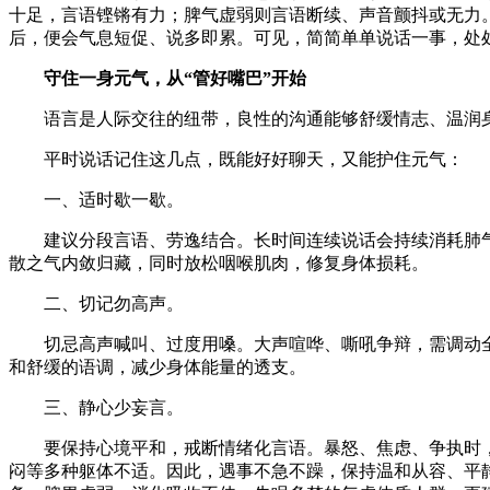
十足，言语铿锵有力；脾气虚弱则言语断续、声音颤抖或无力
后，便会气息短促、说多即累。可见，简简单单说话一事，处
守住一身元气，从“管好嘴巴”开始
语言是人际交往的纽带，良性的沟通能够舒缓情志、温润
平时说话记住这几点，既能好好聊天，又能护住元气：
一、适时歇一歇。
建议分段言语、劳逸结合。长时间连续说话会持续消耗肺
散之气内敛归藏，同时放松咽喉肌肉，修复身体损耗。
二、切记勿高声。
切忌高声喊叫、过度用嗓。大声喧哗、嘶吼争辩，需调动
和舒缓的语调，减少身体能量的透支。
三、静心少妄言。
要保持心境平和，戒断情绪化言语。暴怒、焦虑、争执时
闷等多种躯体不适。因此，遇事不急不躁，保持温和从容、平