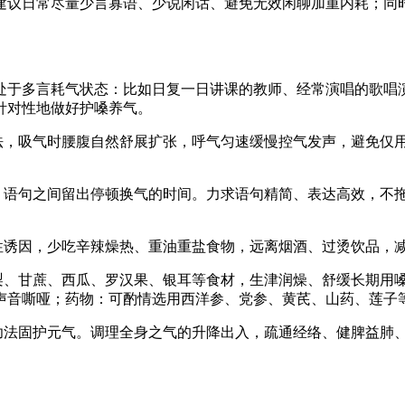
建议日常尽量少言寡语、少说闲话、避免无效闲聊加重内耗；同
处于多言耗气状态：比如日复一日讲课的教师、经常演唱的歌唱
针对性地做好护嗓养气。
吸法，吸气时腰腹自然舒展扩张，呼气匀速缓慢控气发声，避免仅
量，语句之间留出停顿换气的时间。力求语句精简、表达高效，不
激性诱因，少吃辛辣燥热、重油重盐食物，远离烟酒、过烫饮品，
雪梨、甘蔗、西瓜、罗汉果、银耳等食材，生津润燥、舒缓长期用
声音嘶哑；药物：可酌情选用西洋参、党参、黄芪、山药、莲子
统功法固护元气。调理全身之气的升降出入，疏通经络、健脾益肺