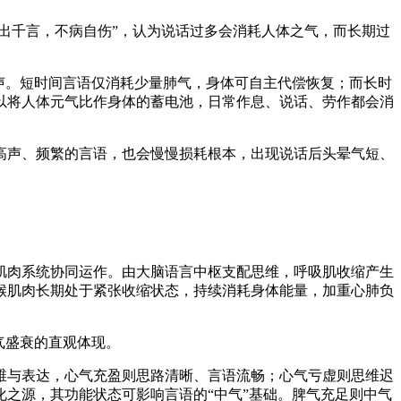
艺术
汽车
数智
5G
产业+
日出千言，不病自伤”，认为说话过多会消耗人体之气，而长期过
时尚
天气
才艺
网展
央央好物
声。短时间言语仅消耗少量肺气，身体可自主代偿恢复；而长时
以将人体元气比作身体的蓄电池，日常作息、说话、劳作都会消
高声、频繁的言语，也会慢慢损耗根本，出现说话后头晕气短、
肌肉系统协同运作。由大脑语言中枢支配思维，呼吸肌收缩产生
喉肌肉长期处于紧张收缩状态，持续消耗身体能量，加重心肺负
气盛衰的直观体现。
维与表达，心气充盈则思路清晰、言语流畅；心气亏虚则思维迟
之源，其功能状态可影响言语的“中气”基础。脾气充足则中气