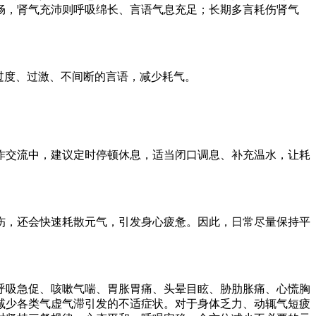
畅，肾气充沛则呼吸绵长、言语气息充足；长期多言耗伤肾气
过度、过激、不间断的言语，减少耗气。
作交流中，建议定时停顿休息，适当闭口调息、补充温水，让耗
伤，还会快速耗散元气，引发身心疲惫。因此，日常尽量保持平
呼吸急促、咳嗽气喘、胃胀胃痛、头晕目眩、胁肋胀痛、心慌胸
减少各类气虚气滞引发的不适症状。对于身体乏力、动辄气短疲