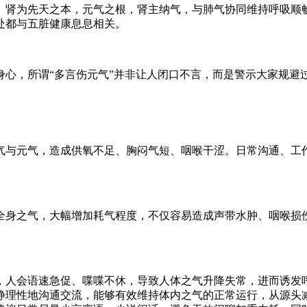
。肾为先天之本，元气之根，肾主纳气，与肺气协同维持呼吸顺
处都与五脏健康息息相关。
身心，所谓“多言伤元气”并非让人闭口不言，而是警示大家规避
气与元气，造成供氧不足、胸闷气短、咽喉干涩。日常沟通、工
全身之气，大幅增加耗气程度，不仅容易造成声带水肿、咽喉损
，人会语速急促、喋喋不休，导致人体之气升降失常，进而诱发
静理性地沟通交流，能够有效维持体内之气的正常运行，从源头