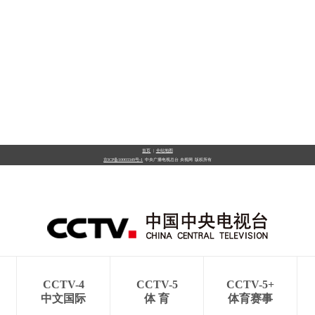
首页
|
全站地图
京ICP备10003349号-1
中央广播电视总台
央视网
版权所有
CCTV-4
CCTV-5
CCTV-5+
中文国际
体 育
体育赛事