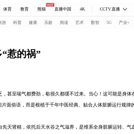
体育
教育
熊猫
直播中国
4K
CCTV.直播
式妙语
主持人
下载央视影音
热解读
天天学习
旅游
科普
健康
乐龄
阅读
艺术
数智
5G
产业+
纪录片网
国家大剧院
大型活动
“惹的祸”
科技
法治
文娱
人物
公益
图片
习式妙语
央视快评
央视网评
光华锐评
锋面
频道
VR/AR
4K专区
全景新闻
乏，甚至喘气都费劲，歇很久都缓不过来。当心！这可能是身体在
请入列
人生第一次
人生第二次
间片面俗语，而是根植于千年中医经典、贴合人体脏腑运行规律的
冬奥会
CBA
NBA
中超
国足
国际足球
网球
综
自先天肾精，依托后天水谷之气滋养，是维系全身脏腑运转、气
体育江湖
文化体育
冰雪道路
足球道路