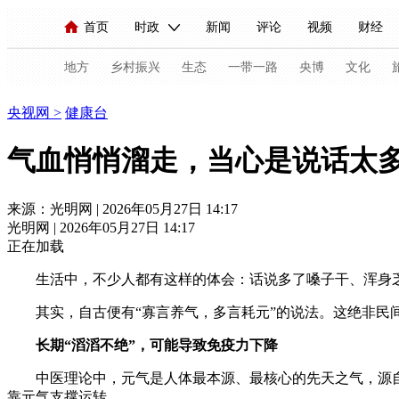
首页
时政
新闻
评论
视频
财经
人民领袖习近平
直播
海外频道
片库
iPanda
栏目大全
联播+
English
中国领导人
节目单
Монгол
听音
央视快评
微视频
习
地方
乡村振兴
生态
一带一路
央博
文化
健康
央视网
>
健康台
总台春晚
网络春晚
共产党员网
秧纪录
气血悄悄溜走，当心是说话太多
新闻
国内
国际
评论
经济
军事
来源：光明网 | 2026年05月27日 14:17
光明网 | 2026年05月27日 14:17
人民领袖习近平
联播+
热解读
天天学习
正在加载
视频
小央视频
小央直播
直播中国
熊猫
生活中，不少人都有这样的体会：话说多了嗓子干、浑身
现场
前线
比划
快看
蓝海中国
新兵
其实，自古便有“寡言养气，多言耗元”的说法。这绝非民
长期“滔滔不绝”，可能导致免疫力下降
体育
直播
竞猜
2026年世界杯
2026年
中医理论中，元气是人体最本源、最核心的先天之气，源
VIP会员
CCTV奥林匹克频道
生活体育大会
靠元气支撑运转。