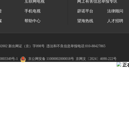
互联网电视
网上有害信息举报专区
音
手机电视
辟谣平台
法律顾问
媒
帮助中心
望海热线
人才招聘
002 新出网证（京）字098号
违法和不良信息举报电话:010-88427865
003349号-1
京公网安备 11000002000018号
京网文〔2024〕4690-222号
正