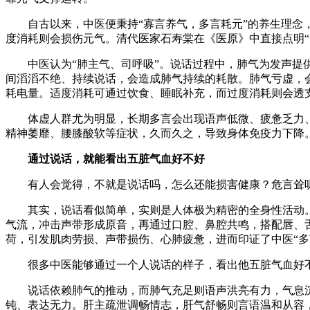
财经
教育
乡村振兴
生态环境
一带一路
自古以来，中医便秉持“寡言养气，多言耗元”的养生理念
度消耗则会损伤元气。清代医家石寿棠在《医原》中直接点明“
大国智造
大国展会
大国保险
云顶对话
中医认为“肺主气、司呼吸”。说话过程中，肺气为发声
间滔滔不绝、持续说话，会造成肺气持续的耗散。肺气亏虚，
耗电量。适度消耗可通过饮食、睡眠补充，而过度消耗则会透
体虚人群尤为明显，长期多言会出现语声低微、疲惫乏力
精神萎靡、腰膝酸软等症状，久而久之，导致身体免疫力下降
CCTV.节目官网
直播
节目单
栏目
片库
通过说话，就能看出五脏气血好不好
有人会觉得，不就是说话吗，怎么还能损害健康？危言耸
其实，说话看似简单，实则是人体极为精密的全身性活动
气流，冲击声带形成原音，再通过口腔、鼻腔共鸣，搭配唇、
荷，引发肌肉劳损、声带损伤、心肺疲惫，进而印证了中医“多
很多中医能够通过一个人说话的样子，看出他五脏气血好
说话依赖肺气的推动，而肺气充足则语声洪亮有力，气息
钝、表达无力。肝主疏泄调畅情志，肝气舒畅则言语温和从容