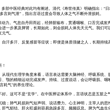
央博
非遗
文化
旅游
科普
健康
乐龄
阅读
，多部中医经典对此均有阐述。清代《寿世传真》明确指出：“
多言则气泄”，指出言语过度会导致人体之气不断外泄损耗。
云起
超级工厂
智敬中国
全民健康
颜选攻略
海洋
提供动力。气息自丹田而起，经肺脏输布，贯通咽喉、口舌完成发
会进一步累及脾肾，长期如此，则会损耗人体先天元气。我们可
支元气。
、自汗多汗、反复感冒等症状；即便是体质强健之人，长期持续
。
收视榜
总台企业白名单
听！
。从现代生理学角度来看，语言表达需要大脑神经、呼吸系统、
舌、颚的精细运动完成发声。持续、过度说话，会让呼吸肌、咽
言耗气”的养生理论。
不好。这可不是“玄学”。在中医辨证体系中，言语状态是五脏之
沉稳；肺气耗损则气短声弱、说话费力。心主神明，主宰人的思
，肝气郁结、肝火旺盛则容易急躁多言、频频叹息。脾为气血生化