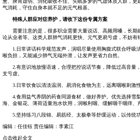
惫、脾胃虚弱、消化吸收不佳、失眠多梦的气虚体质人群，更
气消耗，守住自身本就不足的元气根基。
特殊人群应对症养护，请收下这份专属方案
需要注意的是，很多职业需要大量说话、高频用嗓，长期
论从业者等。这类人群肺气消耗更快、元气更易亏虚，不妨有
1.日常讲话科学规范发声，演唱尽量使用胸腹式联合呼
喉负担，又能减少肺气无端外泄，让发声更省力自然。
2.有意识地放慢语速，合理把控说话节奏，降低过高音
支亏虚。
3.日常饮食以清淡温润、易消化食物为主，远离咽喉刺
4.食用益气养阴的药食同源食材，做好养护。优先选择
海、金银花、薄荷适量泡水饮用，润喉利咽、缓解咽干咽痒、
5.坚持练习八段锦、易筋经、太极拳等舒缓运动，以传
编辑：任佳钰
责任编辑：李素江
点击收起全文