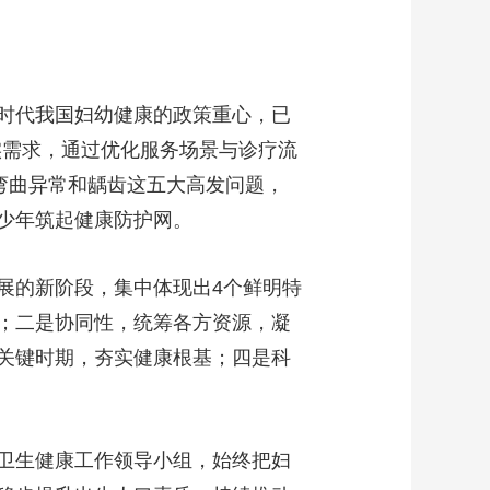
艺术
汽车
数智
5G
产业+
时尚
天气
才艺
网展
央央好物
时代我国妇幼健康的政策重心，已
实需求，通过优化服务场景与诊疗流
弯曲异常和龋齿这五大高发问题，
少年筑起健康防护网。
展的新阶段，集中体现出4个鲜明特
；二是协同性，统筹各方资源，凝
关键时期，夯实健康根基；四是科
卫生健康工作领导小组，始终把妇