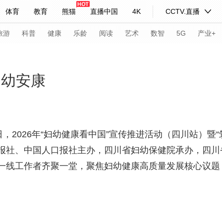
体育
教育
熊猫
直播中国
4K
CCTV.直播
式妙语
主持人
下载央视影音
热解读
天天学习
旅游
科普
健康
乐龄
阅读
艺术
数智
5G
产业+
纪录片网
国家大剧院
大型活动
妇幼安康
科技
法治
文娱
人物
公益
图片
习式妙语
央视快评
央视网评
光华锐评
锋面
，2026年“妇幼健康看中国”宣传推进活动（四川站）暨“
报社、中国人口报社主办，四川省妇幼保健院承办，四川
频道
VR/AR
4K专区
全景新闻
一线工作者齐聚一堂，聚焦妇幼健康高质量发展核心议题
请入列
人生第一次
人生第二次
年冬奥会
CBA
NBA
中超
国足
国际足球
网球
综
体育江湖
文化体育
冰雪道路
足球道路