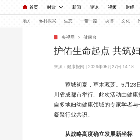
首页
时政
新闻
评论
视频
财经
人民领袖习近平
直播
海外频道
片库
iPanda
栏目大全
联播+
English
中国领导人
节目单
Монгол
听音
央视快评
微视频
习
地方
乡村振兴
生态
一带一路
央博
文化
央视网
>
健康台
总台春晚
网络春晚
共产党员网
秧纪录
护佑生命起点 共筑
来源：健康报网 | 2026年05月27日 14:18
新闻
国内
国际
评论
经济
军事
人民领袖习近平
联播+
热解读
天天学习
蓉城初夏，草木葱茏。5月23日
川省成都市举行。此次活动由健康
视频
小央视频
小央直播
直播中国
熊猫
自多地妇幼健康领域的专家学者与
现场
前线
比划
快看
蓝海中国
新兵
凝聚行业共识。
体育
直播
竞猜
2026年世界杯
2026
从战略高度确立发展新坐标
VIP会员
CCTV奥林匹克频道
生活体育大会