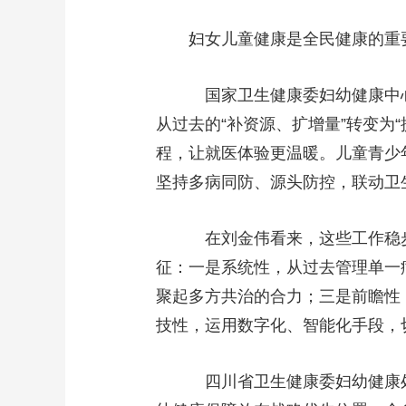
财经
教育
乡村振兴
生态环境
一带一路
妇女儿童健康是全民健康的重
大国智造
大国展会
大国保险
云顶对话
国家卫生健康委妇幼健康中心
从过去的“补资源、扩增量”转变为
程，让就医体验更温暖。儿童青少
CCTV.节目官网
直播
节目单
栏目
片库
坚持多病同防、源头防控，联动卫
在刘金伟看来，这些工作稳步
征：一是系统性，从过去管理单一
聚起多方共治的合力；三是前瞻性
技性，运用数字化、智能化手段，
四川省卫生健康委妇幼健康处