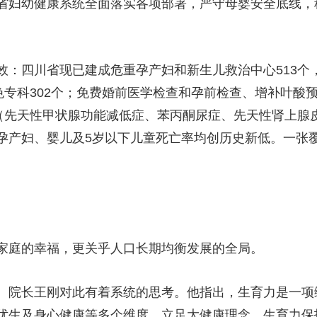
省妇幼健康系统全面落实各项部署，严守母婴安全底线，
：四川省现已建成危重孕产妇和新生儿救治中心513个
色专科302个；免费婚前医学检查和孕前检查、增补叶酸
（先天性甲状腺功能减低症、苯丙酮尿症、先天性肾上腺皮
，孕产妇、婴儿及5岁以下儿童死亡率均创历史新低。一张
家庭的幸福，更关乎人口长期均衡发展的全局。
、院长王刚对此有着系统的思考。他指出，生育力是一项
优生及身心健康等多个维度。立足大健康理念，生育力保