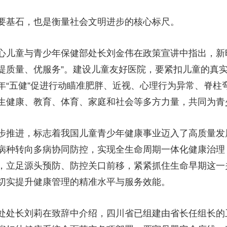
央博
非遗
文化
旅游
科普
健康
乐龄
阅读
要基石，也是衡量社会文明进步的核心标尺。
云起
超级工厂
智敬中国
全民健康
颜选攻略
海洋
儿童与青少年保健部处长刘金伟在政策宣讲中指出，新
“提质量、优服务”。建设儿童友好医院，要紧扣儿童的真
年“五健”促进行动瞄准肥胖、近视、心理行为异常、脊柱
热播榜
总台企业白名单
生健康、教育、体育、家庭和社会等多方力量，共同为青
推进，标志着我国儿童青少年健康事业迈入了高质量发
病种转向多病协同防控，实现全生命周期一体化健康治理
，立足源头预防、防控关口前移，紧紧抓住生命早期这一
切实提升健康管理的精准水平与服务效能。
处长刘莉在致辞中介绍，四川省已组建由省长任组长的