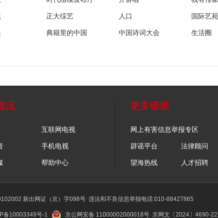
然
正大综艺
人口
国际艺
眼
典籍里的中国
中国诗词大会
生活圈
概况
更多链接
互联网电视
网上有害信息举报专区
音
手机电视
辟谣平台
法律顾问
媒
帮助中心
望海热线
人才招聘
02002 新出网证（京）字098号
违法和不良信息举报电话:010-88427865
P备10003349号-1
京公网安备 11000002000018号
京网文〔2024〕4690-2