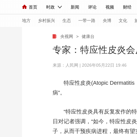
首页
时政
新闻
评论
视频
财经
人民领袖习近平
直播
海外频道
片库
iPanda
栏目大全
联播+
English
中国领导人
节目单
Монгол
听音
央视快评
微视频
习
地方
乡村振兴
生态
一带一路
央博
文化
央视网
>
健康台
总台春晚
网络春晚
共产党员网
秧纪录
专家：特应性皮炎会
来源：人民网 | 2026年05月22日 19:46
新闻
国内
国际
评论
经济
军事
人民领袖习近平
联播+
热解读
天天学习
特应性皮炎(Atopic Der
病”。
视频
小央视频
小央直播
直播中国
熊猫
现场
前线
比划
快看
蓝海中国
新兵
“特应性皮炎具有反复发作的
体育
直播
日对记者强调，“如今，特应性皮炎
竞猜
2026年世界杯
2026
子，从而干预疾病进程，最终有望
VIP会员
CCTV奥林匹克频道
生活体育大会