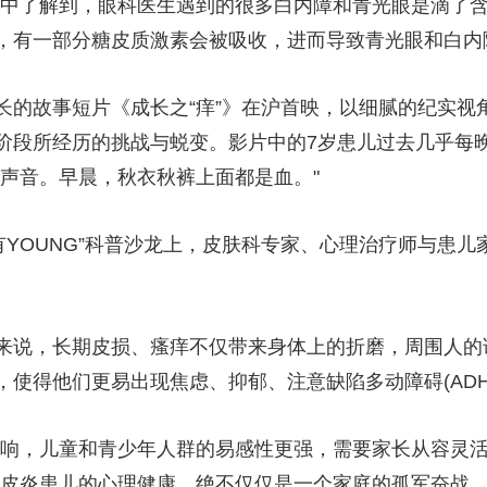
通中了解到，眼科医生遇到的很多白内障和青光眼是滴了
，有一部分糖皮质激素会被吸收，进而导致青光眼和白内
长的故事短片《成长之“痒”》在沪首映，以细腻的纪实视
阶段所经历的挑战与蜕变。影片中的7岁患儿过去几乎每
的声音。早晨，秋衣秋裤上面都是血。"
有YOUNG”科普沙龙上，皮肤科专家、心理治疗师与患
。
来说，长期皮损、瘙痒不仅带来身体上的折磨，周围人的
使得他们更易出现焦虑、抑郁、注意缺陷多动障碍(ADH
影响，儿童和青少年人群的易感性更强，需要家长从容灵活
性皮炎患儿的心理健康，绝不仅仅是一个家庭的孤军奋战