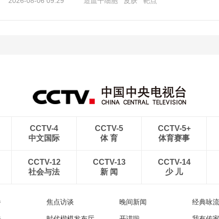
2026-08-06 09:29
造血干细胞
皮肤
靶点
CCTV-4
CCTV-5
CCTV-5+
中文国际
体 育
体育赛事
CCTV-12
CCTV-13
CCTV-14
社会与法
新 闻
少 儿
播
焦点访谈
晚间新闻
经典咏
法
时代楷模发布厅
开讲啦
我有传