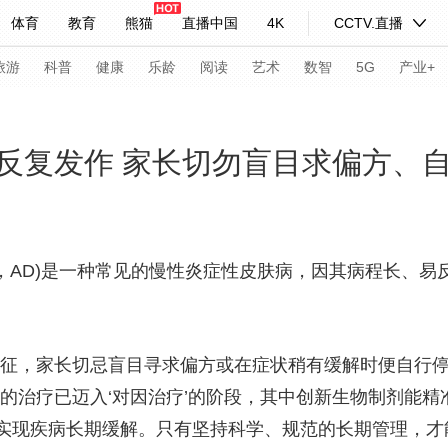
体育
教育
熊猫
直播中国
4K
CCTV.直播
式妙语
主持人
下载央视影音
热解读
天天学习
旅游
科普
健康
乐龄
阅读
艺术
数智
5G
产业+
纪录片网
国家大剧院
大型活动
反复发作 家长切勿盲目求偏方、
科技
法治
文娱
人物
公益
图片
习式妙语
央视快评
央视网评
光华锐评
锋面
matitis，AD)是一种常见的慢性炎症性皮肤病，因其病程
频道
VR/AR
4K专区
全景新闻
请入列
人生第一次
人生第二次
特征，家长切忌盲目寻求偏方或在症状稍有缓解时便自行停
的治疗已迈入‘对因治疗’的阶段，其中创新生物制剂能精
年冬奥会
CBA
NBA
中超
国足
国际足球
网球
综
实现疾病长期缓解。只有坚持科学、规范的长期管理，才
体育江湖
文化体育
冰雪道路
足球道路