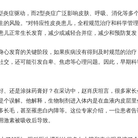
央博
非遗
文化
旅游
科普
健康
乐龄
阅读
2型炎症驱动，而2型炎症广泛影响皮肤、呼吸、消化等多
云起
超级工厂
智敬中国
全民健康
颜选攻略
海洋
生的风险。”对特应性皮炎患儿，全程规范治疗和科学管
患儿正常生长发育，减少或减轻合并症，减少和预防复发
身心发育的关键阶段，如果疾病没有得到及时规范的治疗
热播榜
总台企业白名单
社交，还可能引发自卑、焦虑等心理问题。因此，早期科
好、还是涂抹药膏好？在采访中，赵肖庆坦言，很多家长
是个误解。他解释，生物制剂进入体内是在血液内皮层里
多长毛，甚至罹患白内障等。这位专家介绍，一位患者告
用激素被吸收后导致。