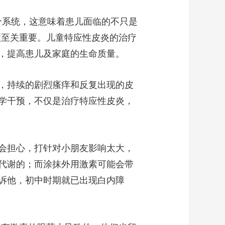
艺术
汽车
数智
5G
产业+
个系统，这意味着患儿面临的不只是
时尚
天气
才艺
网展
央央好物
理至关重要。儿童特应性皮炎的治疗
，提高患儿及家庭的生命质量。
，持续的剧烈瘙痒和反复出现的皮
学干预，不仅是治疗特应性皮炎，
会担心，打针对小朋友影响太大，
代谢的；而涂抹外用激素可能会带
诉他，初中时期就已出现白内障