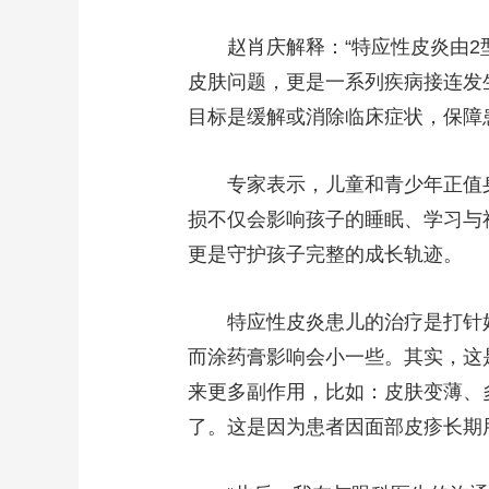
财经
教育
乡村振兴
生态环境
一带一路
赵肖庆解释：“特应性皮炎由
大国智造
大国展会
大国保险
云顶对话
皮肤问题，更是一系列疾病接连发
目标是缓解或消除临床症状，保障
专家表示，儿童和青少年正值
CCTV.节目官网
直播
节目单
栏目
片库
损不仅会影响孩子的睡眠、学习与
更是守护孩子完整的成长轨迹。
特应性皮炎患儿的治疗是打针
而涂药膏影响会小一些。其实，这
来更多副作用，比如：皮肤变薄、
了。这是因为患者因面部皮疹长期