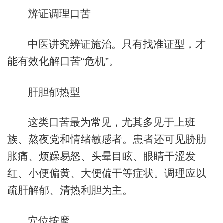
辨证调理口苦
中医讲究辨证施治。只有找准证型，才
能有效化解口苦“危机”。
肝胆郁热型
这类口苦最为常见，尤其多见于上班
族、熬夜党和情绪敏感者。患者还可见胁肋
胀痛、烦躁易怒、头晕目眩、眼睛干涩发
红、小便偏黄、大便偏干等症状。调理应以
疏肝解郁、清热利胆为主。
穴位按摩