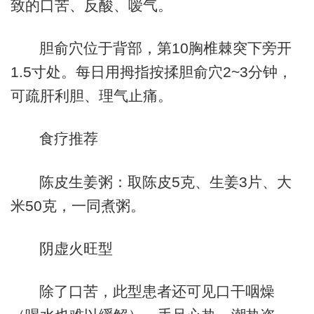
致的口苦、反酸、嗳气。
胆俞穴位于背部，第10胸椎棘突下旁开
1.5寸处。每日用拇指按揉胆俞穴2~3分钟，
可疏肝利胆、理气止痛。
食疗推荐
陈皮生姜粥：取陈皮5克、生姜3片、大
米50克，一同煮粥。
阴虚火旺型
除了口苦，此型患者还可见口干咽燥