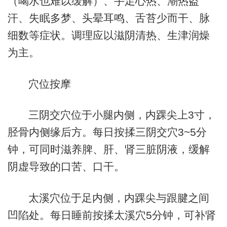
（喝水也难以缓解）、手足心热、潮热盗
汗、失眠多梦、头晕耳鸣、舌苔少而干、脉
细数等症状。调理应以滋阴清热、生津润燥
为主。
穴位按摩
三阴交穴位于小腿内侧，内踝尖上3寸，
胫骨内侧缘后方。每日按揉三阴交穴3~5分
钟，可同时滋养脾、肝、肾三脏阴液，缓解
阴虚导致的口苦、口干。
太溪穴位于足内侧，内踝尖与跟腱之间
凹陷处。每日睡前按揉太溪穴5分钟，可补肾