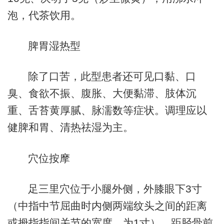
泡，代茶饮用。
脾胃湿热型
除了口苦，此型患者还可见口黏、口
臭、食欲不振、腹胀、大便黏滞、肢体沉
重、舌苔黄厚腻、脉濡数等症状。调理应以
健脾和胃、清热祛湿为主。
穴位按摩
足三里穴位于小腿外侧，外膝眼下3寸
（中指中节屈曲时内侧两端纹头之间的距离
或拇指指间关节的宽度，为1寸），距胫骨前