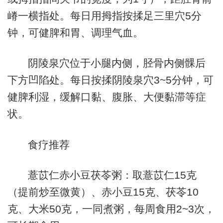
嵴一横指处。每日用拇指按揉足三里穴5分
钟，可健脾和胃、调理气血。
阴陵泉穴位于小腿内侧，胫骨内侧髁后
下方凹陷处。每日按揉阴陵泉穴3~5分钟，可
健脾利湿，缓解口黏、腹胀、大便黏滞等症
状。
食疗推荐
薏苡仁赤小豆茯苓粥：取薏苡仁15克
（提前炒至微黄）、赤小豆15克、茯苓10
克、大米50克，一同煮粥，每周食用2~3次，