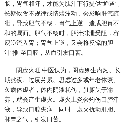
肠；胃气和降，才能为胆汁下行提供“通道”。
长期饮食不规律或情绪波动，会影响肝气疏
泄，导致胆气不畅，胃气上逆，造成胆胃不
和的局面。胆气不畅时，胆汁排泄受阻，容
易逆流入胃；胃气上逆，又会将反流的胆
汁“推”至口腔，从而引发口苦。
阴虚火旺 中医认为，阴虚则生内热。长
期熬夜、过度劳累、思虑过多或年老体衰、
久病体虚者，体内阴液耗伤，脏腑失于濡
养，就会产生虚火。虚火上炎会灼伤口腔津
液，导致口腔失润，同时，虚火扰动肝胆、
脾胃之气，引发口苦。