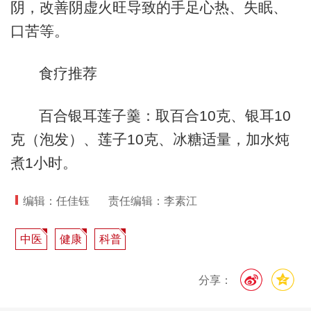
阴，改善阴虚火旺导致的手足心热、失眠、
口苦等。
食疗推荐
百合银耳莲子羹：取百合10克、银耳10
克（泡发）、莲子10克、冰糖适量，加水炖
煮1小时。
编辑：任佳钰
责任编辑：李素江
中医
健康
科普
分享：