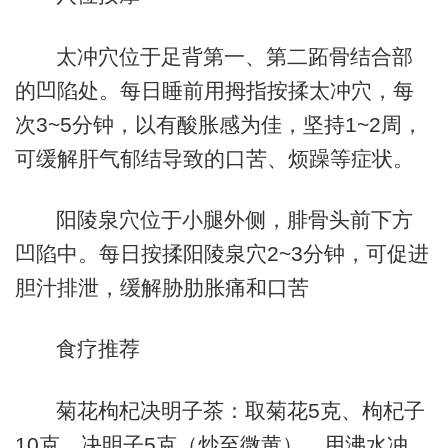
太冲穴位于足背第一、第二跖骨结合部
的凹陷处。每日睡前用拇指按揉太冲穴，每
次3~5分钟，以有酸胀感为佳，坚持1~2周，
可缓解肝气郁结导致的口苦、烦躁等症状。
阳陵泉穴位于小腿外侧，腓骨头前下方
凹陷中。每日按揉阳陵泉穴2~3分钟，可促进
胆汁排泄，缓解胁肋胀痛和口苦
食疗推荐
菊花枸杞决明子茶：取菊花5克、枸杞子
10克、决明子5克（炒至微黄），用沸水冲