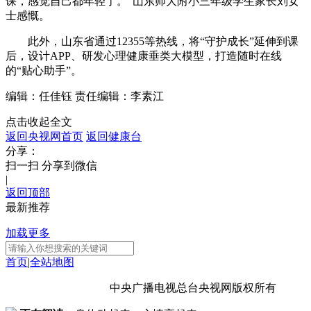
课，感觉自己都年轻了。”山东师大附小三年级学生家长刘女
士感慨。
此外，山东省通过12355等热线，将“守护成长”延伸到课
后，设计APP、研发心理健康垂类大模型，打造随时在线
的“贴心助手”。
编辑：任佳钰
责任编辑：李素江
点击收起全文
返回央视网首页
返回健康台
分享：
扫一扫 分享到微信
|
返回顶部
最新推荐
加载更多
首页
|
全站地图
京ICP备10003349号-1
中央广播电视总台
央视网
版权所有