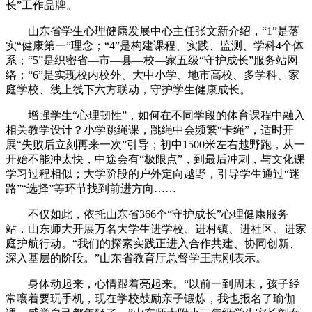
长”工作品牌。
财经
教育
乡村振兴
生态环境
一带一路
央博
山东省学生心理健康发展中心主任张文新介绍，“1”是落
实“健康第一”理念；“4”是构建课程、实践、监测、学科4个体
大国智造
大国展会
大国保险
云顶对话
云起
超
系；“5”是织密省—市—县—校—家五级“守护成长”服务站网
络；“6”是实现校内校外、大中小学、地市高校、多学科、家
庭学校、线上线下六方联动，守护学生健康成长。
增强学生“心理韧性”，如何在不同学段的体育课程中融入
相关教学设计？小学跳绳课，跳绳中会频繁“卡绳”，适时开
CCTV.节目官网
直播
节目单
栏目
片库
收视榜
展“失败后立刻再来一次”引导；初中1500米左右越野跑，从一
开始不能冲太快，中途会有“极限点”，到最后冲刺，与文化课
学习过程相似；大学阶段的户外定向越野，引导学生通过“迷
路”“选择”等环节找到前进方向……
不仅如此，依托山东省366个“守护成长”心理健康服务
站，山东师大开展万名大学生进学校、进村镇、进社区、进家
庭护航行动。“我们的探索实践正进入合作共建、协同创新、
深入基层的阶段。”山东省教育厅总督学王志刚表示。
身体动起来，心情跟着亮起来。“以前一到周末，孩子经
常嚷着要玩手机，现在学校鼓励亲子锻炼，我也报名了瑜伽