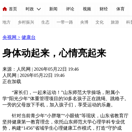
首页
时政
新闻
评论
视频
财经
体育
人民领袖习近平
直播
海外频道
片库
iPanda
栏目大全
联播+
English
中国领导人
节目单
Монгол
听音
央视快评
微视频
习式妙语
主持人
地方
乡村振兴
生态
一带一路
央博
文化
旅游
科
健康
央视网
>
健康台
总台春晚
网络春晚
共产党员网
秧纪录
纪录片网
身体动起来，心情亮起来
新闻
国内
国际
评论
经济
军事
科技
法
来源：人民网 | 2026年05月22日 19:46
人民网 | 2026年05月22日 19:46
人民领袖习近平
联播+
热解读
天天学习
习式妙语
正在加载
视频
小央视频
小央直播
直播中国
熊猫频道
V
“家长们，一起来运动！”山东师范大学操场，附属小
学“阳光少年”体重管理项目的50多名孩子正在跳绳、跳格子。
现场
前线
比划
快看
蓝海中国
新兵请入列
一旁的父母放下手机，加入孩子们，享受运动的乐趣。
针对当前青少年“小胖墩”“小眼镜”等现状，山东省教育厅
体育
直播
竞猜
2026年世界杯
2026年冬奥会
C
坚持健康第一教育理念，依托山东师范大学心理学科专业优
VIP会员
CCTV奥林匹克频道
生活体育大会
体育江湖
势，构建“1456”省域学生心理健康工作模式，打造“守护成