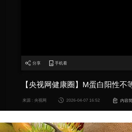
财经
教育
乡村振兴
生态环境
一带一路
大国智造
大国展会
大国保险
云顶对话
CCTV.节目官网
直播
节目单
栏目
片库
分享
手机看
【央视网健康圈】M蛋白阳性不
来源 : 央视网
2026-04-07 16:52
内容