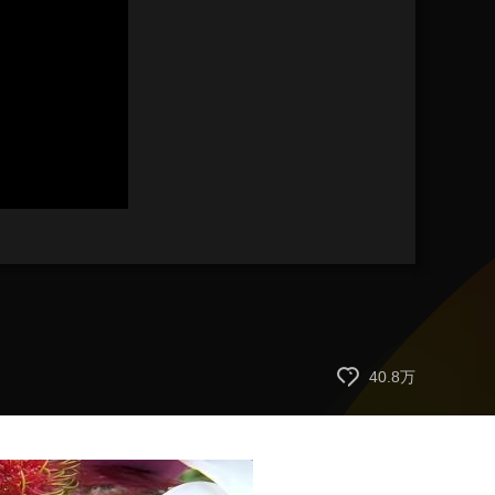
艺术
汽车
数智
5G
产业+
时尚
天气
才艺
网展
央央好物
40.8万