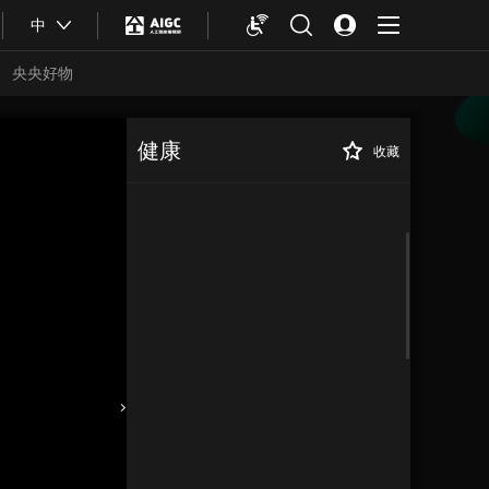
中
央央好物
健康
收藏
合体育
亚冬会