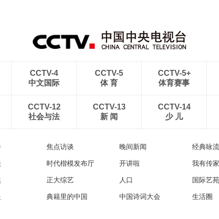
CCTV-4
CCTV-5
CCTV-5+
中文国际
体 育
体育赛事
CCTV-12
CCTV-13
CCTV-14
社会与法
新 闻
少 儿
播
焦点访谈
晚间新闻
经典咏
法
时代楷模发布厅
开讲啦
我有传
然
正大综艺
人口
国际艺
眼
典籍里的中国
中国诗词大会
生活圈