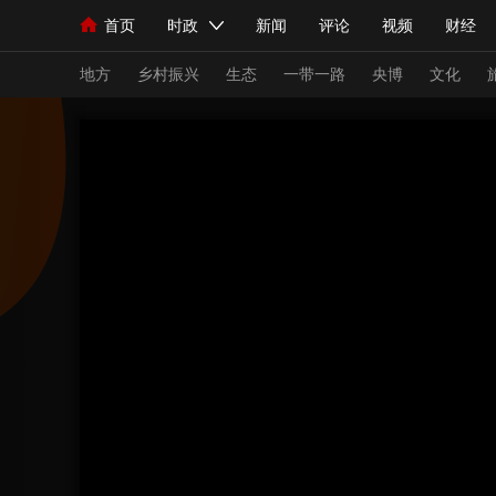
首页
时政
新闻
评论
视频
财经
人民领袖习近平
直播
海外频道
片库
iPanda
栏目大全
联播+
English
中国领导人
节目单
Монгол
听音
央视快评
微视频
习
地方
乡村振兴
生态
一带一路
央博
文化
总台春晚
网络春晚
共产党员网
秧纪录
新闻
国内
国际
评论
经济
军事
人民领袖习近平
联播+
热解读
天天学习
视频
小央视频
小央直播
直播中国
熊猫
现场
前线
比划
快看
蓝海中国
新兵
体育
直播
竞猜
2026年世界杯
2026
VIP会员
CCTV奥林匹克频道
生活体育大会