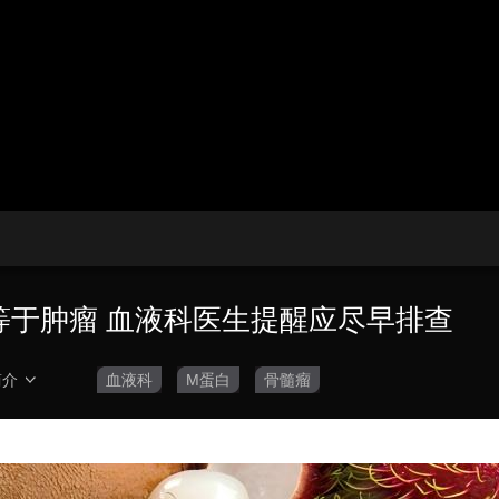
央博
非遗
文化
旅游
科普
健康
乐龄
阅读
云起
超级工厂
智敬中国
全民健康
颜选攻略
海洋
热播榜
总台企业白名单
等于肿瘤 血液科医生提醒应尽早排查
简介
血液科
M蛋白
骨髓瘤