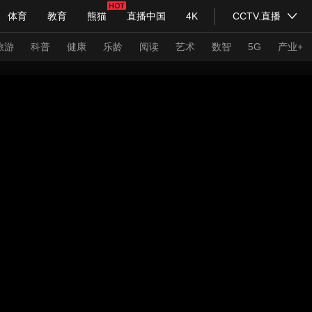
体育
教育
熊猫
直播中国
4K
CCTV.直播
式妙语
主持人
下载央视影音
热解读
天天学习
旅游
科普
健康
乐龄
阅读
艺术
数智
5G
产业+
纪录片网
国家大剧院
大型活动
科技
法治
文娱
人物
公益
图片
习式妙语
央视快评
央视网评
光华锐评
锋面
频道
VR/AR
4K专区
全景新闻
请入列
人生第一次
人生第二次
年冬奥会
CBA
NBA
中超
国足
国际足球
网球
综
体育江湖
文化体育
冰雪道路
足球道路