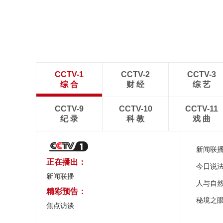
CCTV-1
CCTV-2
CCTV-3
综 合
财 经
综 艺
CCTV-9
CCTV-10
CCTV-11
纪 录
科 教
戏 曲
新闻联
正在播出：
今日说
新闻联播
人与自
精彩预告：
秘境之
焦点访谈