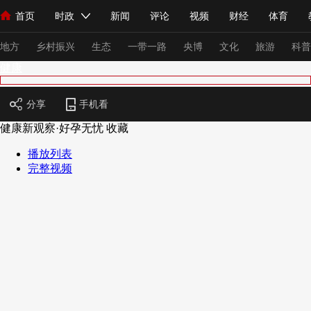
首页
时政
新闻
评论
视频
财经
体育
人民领袖习近平
直播
海外频道
片库
iPanda
栏目大全
联播+
English
中国领导人
节目单
Монгол
听音
央视快评
微视频
习式妙语
主持人
下
地方
乡村振兴
生态
一带一路
央博
文化
旅游
科普
健康
总台春晚
网络春晚
共产党员网
秧纪录
纪录片网
分享
手机看
健康新观察·好孕无忧
收藏
播放列表
新闻
国内
国际
评论
经济
军事
科技
法
完整视频
人民领袖习近平
联播+
热解读
天天学习
习式妙语
视频
小央视频
小央直播
直播中国
熊猫频道
V
现场
前线
比划
快看
蓝海中国
新兵请入列
体育
直播
竞猜
2026年世界杯
2026年冬奥会
VIP会员
CCTV奥林匹克频道
生活体育大会
体育江湖