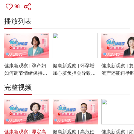
98
播放列表
00:18:33
00:08:29
00:15:13
健康新观察 | 孕产妇
健康新观察 | 怀孕增
健康新观察 | 
如何调节情绪保持心
加心脏负担会导致妊
流产还能再孕吗
理健康 胎儿大排畸筛
娠期合并心脏病吗 如
备孕能保胎 多
完整视频
查时机和宜忌
何防治孕期贫血
管理和危急重
妇救治
00:10:54
00:14:10
00:07:54
健康新观察 | 界定高
健康新观察 | 高危妊
健康新观察 | 