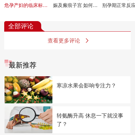
危孕产妇的临床标准
娠及瘢痕子宫 如何做
别孕期正常反
是什么 如何降低出生
好孕期和分娩期管理
高危因素 为什
缺陷和产后风险
忽视产后心理
全部评论
查看更多评论
最新推荐
寒凉水果会影响专注力？
转氨酶升高 休息一下就没事
了？