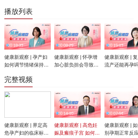
播放列表
00:18:33
00:08:29
00:15:13
健康新观察 | 孕产妇
健康新观察 | 怀孕增
健康新观察 | 
如何调节情绪保持心
加心脏负担会导致妊
流产还能再孕吗
理健康 胎儿大排畸筛
娠期合并心脏病吗 如
备孕能保胎 多
完整视频
查时机和宜忌
何防治孕期贫血
管理和危急重
妇救治
00:10:54
00:14:10
00:07:54
健康新观察 | 界定高
健康新观察 | 高危妊
健康新观察 | 
危孕产妇的临床标准
娠及瘢痕子宫 如何做
别孕期正常反