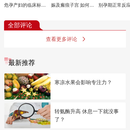
危孕产妇的临床标准
娠及瘢痕子宫 如何做
别孕期正常反
是什么 如何降低出生
好孕期和分娩期管理
高危因素 为什
缺陷和产后风险
忽视产后心理
全部评论
查看更多评论
最新推荐
寒凉水果会影响专注力？
转氨酶升高 休息一下就没事
了？