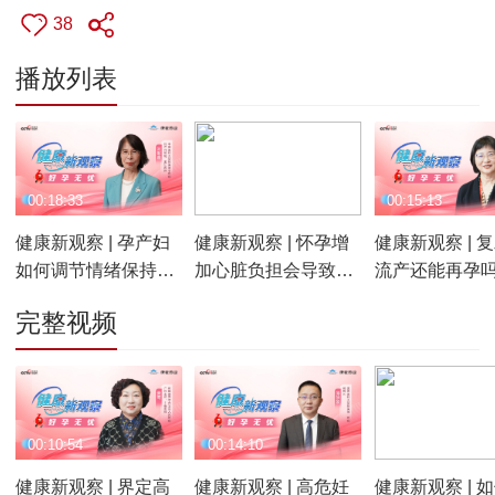
38
播放列表
00:18:33
00:08:29
00:15:13
健康新观察 | 孕产妇
健康新观察 | 怀孕增
健康新观察 | 
如何调节情绪保持心
加心脏负担会导致妊
流产还能再孕吗
理健康 胎儿大排畸筛
娠期合并心脏病吗 如
备孕能保胎 多
完整视频
查时机和宜忌
何防治孕期贫血
管理和危急重
妇救治
00:10:54
00:14:10
00:07:54
健康新观察 | 界定高
健康新观察 | 高危妊
健康新观察 | 