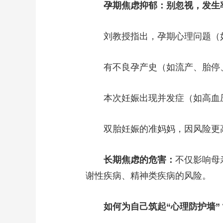
孕期焦虑抑郁：别忽视，发生率
财经
教育
乡村振兴
生态环境
一带一路
大国智造
大国展会
大国保险
云顶对话
刘教授指出，孕期心理问题（如
有不良孕产史（如流产、胎停
本次妊娠出现并发症（如高血
CCTV.节目官网
直播
节目单
栏目
片库
双胎妊娠的准妈妈，因风险更
长期焦虑的危害：
不仅影响母
谢性疾病、精神类疾病的风险。
如何为自己筑起“心理防护墙”