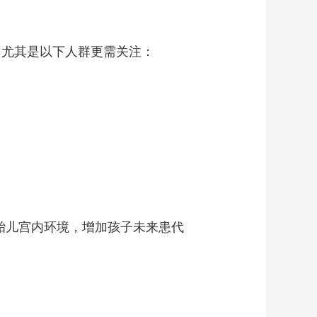
艺术
汽车
数智
5G
产业+
时尚
天气
才艺
网展
央央好物
。尤其是以下人群更需关注：
胎儿宫内环境，增加孩子未来患代