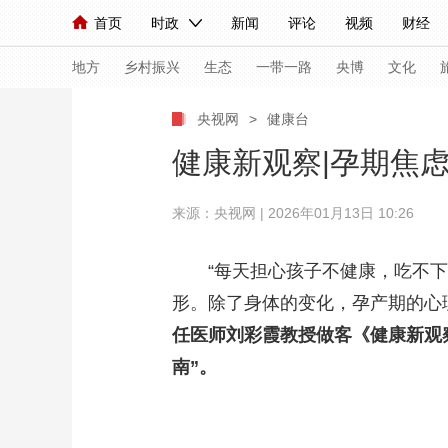
首页
时政
新闻
评论
视频
财经
人民领袖习近平
直播
海外频道
片库
iPanda
栏目大全
联播+
English
中国领导人
节目单
Монгол
听音
央视快评
微视频
习
地方
乡村振兴
生态
一带一路
央博
文化
央视网
>
健康台
总台春晚
网络春晚
共产党员网
秧纪录
健康新观察|孕期焦
来源：央视网 | 2026年01月13日 10:26
新闻
国内
国际
评论
经济
军事
人民领袖习近平
联播+
热解读
天天学习
“每天担心孩子不健康，吃不下
形。除了身体的变化，孕产期的心
视频
小央视频
小央直播
直播中国
熊猫
任医师刘彩霞教授做客《健康新观
现场
前线
比划
快看
蓝海中国
新兵
南”。
体育
直播
竞猜
2026年世界杯
2026
VIP会员
CCTV奥林匹克频道
生活体育大会