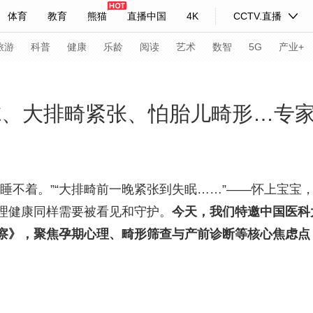
体育
教育
熊猫
直播中国
4K
CCTV.直播
式妙语
主持人
下载央视影音
热解读
天天学习
旅游
科普
健康
乐龄
阅读
艺术
数智
5G
产业+
纪录片网
国家大剧院
大型活动
虑、大排畸紧张、怕胎儿畸形…专家
科技
法治
文娱
人物
公益
图片
习式妙语
央视快评
央视网评
光华锐评
锋面
睡不着。”“大排畸前一晚紧张到失眠……”——怀上宝宝
理健康同样需要被看见和守护。
今天，我们特邀中国医科
频道
VR/AR
4K专区
全景新闻
察》，聚焦孕期心理、畸形筛查与产前诊断等核心焦虑点
请入列
人生第一次
人生第二次
年冬奥会
CBA
NBA
中超
国足
国际足球
网球
综
体育江湖
文化体育
冰雪道路
足球道路