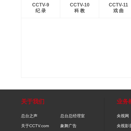
CCTV-9
CCTV-10
CCTV-11
纪 录
科 教
戏 曲
关于我们
业务
总台之声
总台总经理室
央视网
关于CCTV.com
象舞广告
央视影