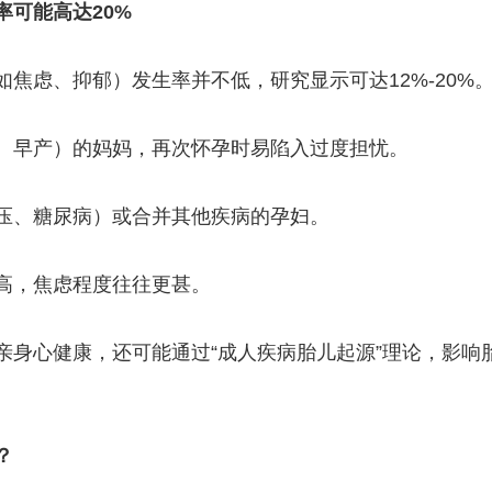
可能高达20%
央博
非遗
文化
旅游
科普
健康
乐龄
阅读
云起
超级工厂
智敬中国
全民健康
颜选攻略
海洋
焦虑、抑郁）发生率并不低，研究显示可达12%-20%
、早产）的妈妈，再次怀孕时易陷入过度担忧。
压、糖尿病）或合并其他疾病的孕妇。
热播榜
总台企业白名单
高，焦虑程度往往更甚。
亲身心健康，还可能通过“成人疾病胎儿起源”理论，影响
？