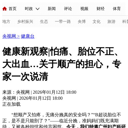
首页
时政
新闻
评论
视频
财经
体育
人民领袖习近平
直播
海外频道
片库
iPanda
栏目大全
联播+
English
中国领导人
节目单
Монгол
听音
央视快评
微视频
习式妙语
主持人
地方
乡村振兴
生态
一带一路
央博
文化
旅游
科
健康
央视网
>
健康台
总台春晚
网络春晚
共产党员网
秧纪录
纪录片网
健康新观察|怕痛、胎位不正、
大出血…关于顺产的担心，专
新闻
国内
国际
评论
经济
军事
科技
法
家一次说清
人民领袖习近平
联播+
热解读
天天学习
习式妙语
视频
小央视频
小央直播
直播中国
熊猫频道
V
来源：央视网 | 2026年01月12日 18:00
央视网 | 2026年01月12日 18:00
现场
前线
比划
快看
蓝海中国
新兵请入列
正在加载
体育
直播
竞猜
2026年世界杯
2026年冬奥会
C
“想顺产又怕疼，无痛分娩真的安全吗？”“B超说胎位不
正，是不是只能剖了？”——临近分娩，准妈妈们既充满期
VIP会员
CCTV奥林匹克频道
生活体育大会
体育江湖
待，又被各种担忧和传言困扰。
今天，我们特邀广州妇产科研