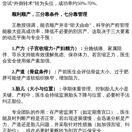
尝试“外倒转术”转为头位，成功率约50%-70%。
顺利顺产，三分靠条件，七分靠管理
王教授强调，能否顺产并非“听天由命”，科学的产程管理
能极大提高成功率，降低不必要的剖宫产。这取决于三大要素
的动态平衡与专业干预：
1.产力（子宫收缩力+产妇精力）：
分娩镇痛、家属陪
伴、导乐支持能有效缓解焦虑、保存体力。若宫缩乏力，医生
会安全使用催产素加强。
2.产道（骨盆条件）：
产前医生会评估骨盆大小。过于肥
胖可能使产道软组织狭窄，增加阻力。
3.胎儿（大小与位置）：
孕期体重管理、控制胎儿大小是
关键。产程中，医生会持续监测胎头下降与位置，必要时手法
纠正胎位。
专业团队的作用：在严密监测下（如定期查宫口），医生
能及时判断产程是否正常。若出现进展缓慢，会迅速分析是产
力、产道还是胎儿问题，并采取针对性措施（如加强宫缩、纠
正胎位），或在必要时果断转为剖宫产以保安全。