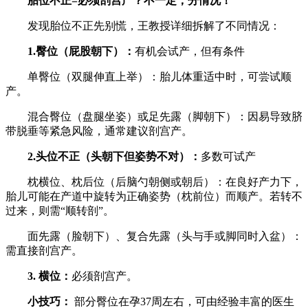
胎位不正=必须剖宫产？不一定，分情况！
发现胎位不正先别慌，王教授详细拆解了不同情况：
1.臀位（屁股朝下）：
有机会试产，但有条件
单臀位（双腿伸直上举）：胎儿体重适中时，可尝试顺
产。
混合臀位（盘腿坐姿）或足先露（脚朝下）：因易导致脐
带脱垂等紧急风险，通常建议剖宫产。
2.头位不正（头朝下但姿势不对）：
多数可试产
枕横位、枕后位（后脑勺朝侧或朝后）：在良好产力下，
胎儿可能在产道中旋转为正确姿势（枕前位）而顺产。若转不
过来，则需“顺转剖”。
面先露（脸朝下）、复合先露（头与手或脚同时入盆）：
需直接剖宫产。
3. 横位：
必须剖宫产。
小技巧：
部分臀位在孕37周左右，可由经验丰富的医生