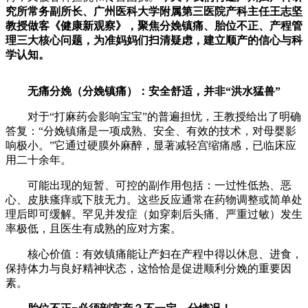
究所常务副所长、广州医科大学附属第三医院产科主任王志坚
财经
教育
乡村振兴
生态环境
一带一路
央博
教授做客《健康新观察》，聚焦分娩镇痛、胎位不正、产程管
理三大核心问题，为准妈妈们扫清疑虑，建立顺产的信心与科
大国智造
大国展会
大国保险
云顶对话
云起
超
学认知。
无痛分娩（分娩镇痛）：安全舒适，并非“洪水猛兽”
对于“打麻药会影响宝宝”的普遍担忧，王教授给出了明确
答复：“分娩镇痛是一项成熟、安全、有效的技术，对母婴影
CCTV.节目官网
直播
节目单
栏目
片库
热播榜
响极小。”它通过硬膜外麻醉，显著减轻宫缩痛感，已临床应
用二十余年。
可能出现的短暂、可控的副作用包括：一过性低热、恶
心、皮肤瘙痒或下肢无力。这些反应通常在药物调整或简单处
理后即可缓解。罕见并发症（如穿刺后头痛、严重过敏）发生
率极低，且医生有成熟的应对方案。
核心价值：有效镇痛能让产妇在产程中得以休息、进食，
保持体力与良好精神状态，这恰恰是促进顺利分娩的重要因
素。