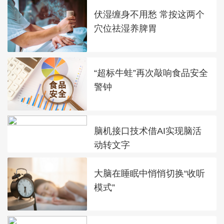
伏湿缠身不用愁 常按这两个
穴位祛湿养脾胃
“超标牛蛙”再次敲响食品安全
警钟
脑机接口技术借AI实现脑活
动转文字
大脑在睡眠中悄悄切换“收听
模式”