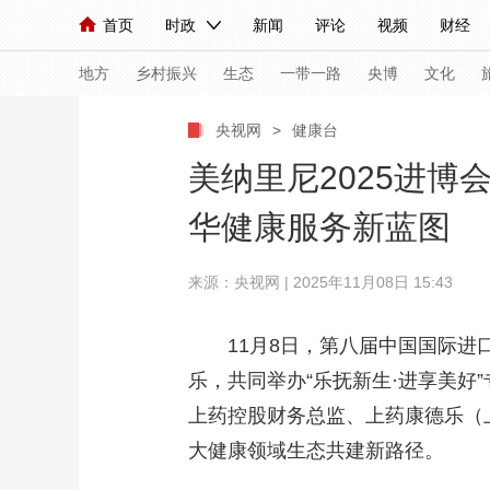
首页
时政
新闻
评论
视频
财经
人民领袖习近平
直播
海外频道
片库
iPanda
栏目大全
联播+
English
中国领导人
节目单
Монгол
听音
央视快评
微视频
习
地方
乡村振兴
生态
一带一路
央博
文化
央视网
>
健康台
总台春晚
网络春晚
共产党员网
秧纪录
美纳里尼2025进
华健康服务新蓝图
新闻
国内
国际
评论
经济
军事
来源：央视网 | 2025年11月08日 15:43
人民领袖习近平
联播+
热解读
天天学习
视频
小央视频
小央直播
直播中国
熊猫
11月8日，第八届中国国际进
乐，共同举办“乐抚新生·进享美
现场
前线
比划
快看
蓝海中国
新兵
上药控股财务总监、上药康德乐（
体育
直播
竞猜
2026年世界杯
2026
大健康领域生态共建新路径。
VIP会员
CCTV奥林匹克频道
生活体育大会