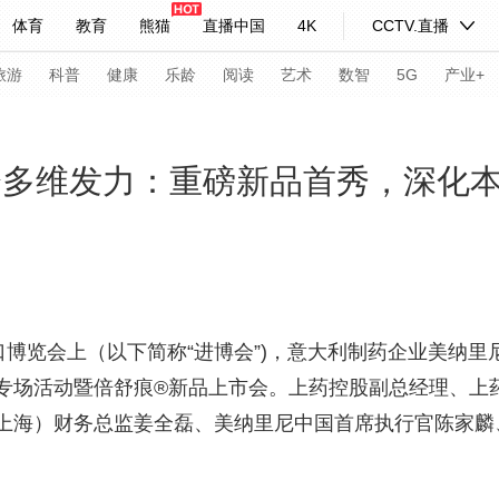
体育
教育
熊猫
直播中国
4K
CCTV.直播
式妙语
主持人
下载央视影音
热解读
天天学习
旅游
科普
健康
乐龄
阅读
艺术
数智
5G
产业+
纪录片网
国家大剧院
大型活动
博会多维发力：重磅新品首秀，深化
科技
法治
文娱
人物
公益
图片
习式妙语
央视快评
央视网评
光华锐评
锋面
频道
VR/AR
4K专区
全景新闻
口博览会上（以下简称“进博会”)，意大利制药企业美纳
好”专场活动暨倍舒痕®新品上市会。上药控股副总经理、
请入列
人生第一次
人生第二次
上海）财务总监姜全磊、美纳里尼中国首席执行官陈家麟
年冬奥会
CBA
NBA
中超
国足
国际足球
网球
综
体育江湖
文化体育
冰雪道路
足球道路