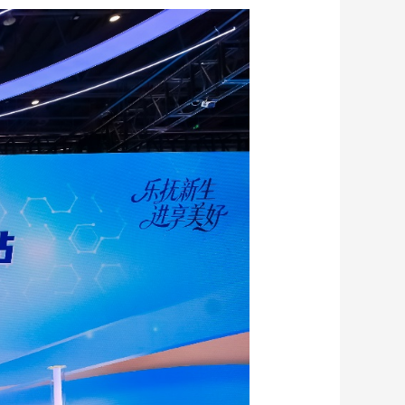
艺术
汽车
数智
5G
产业+
时尚
天气
才艺
网展
央央好物