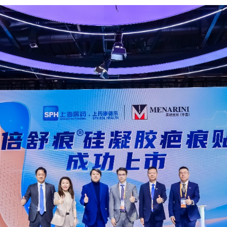
央博
非遗
文化
旅游
科普
健康
乐龄
阅读
云起
超级工厂
智敬中国
全民健康
颜选攻略
海洋
热播榜
总台企业白名单