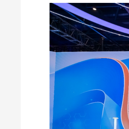
财经
教育
乡村振兴
生态环境
一带一路
大国智造
大国展会
大国保险
云顶对话
CCTV.节目官网
直播
节目单
栏目
片库