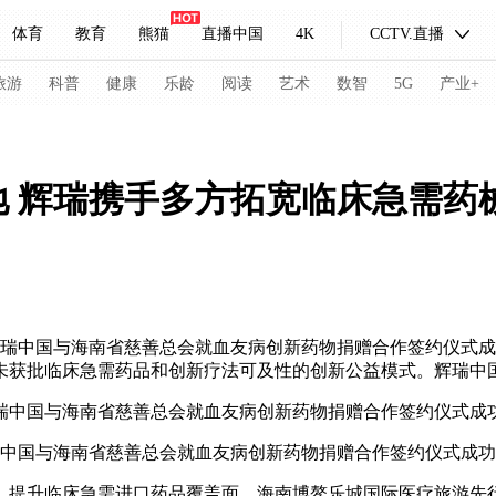
体育
教育
熊猫
直播中国
4K
CCTV.直播
式妙语
主持人
下载央视影音
热解读
天天学习
旅游
科普
健康
乐龄
阅读
艺术
数智
5G
产业+
纪录片网
国家大剧院
大型活动
 辉瑞携手多方拓宽临床急需药
科技
法治
文娱
人物
公益
图片
习式妙语
央视快评
央视网评
光华锐评
锋面
频道
VR/AR
4K专区
全景新闻
辉瑞中国与海南省慈善总会就血友病创新药物捐赠合作签约仪式成
未获批临床急需药品和创新疗法可及性的创新公益模式。辉瑞中国
请入列
人生第一次
人生第二次
冬奥会
CBA
NBA
中超
国足
国际足球
网球
综
中国与海南省慈善总会就血友病创新药物捐赠合作签约仪式成功
体育江湖
文化体育
冰雪道路
足球道路
，提升临床急需进口药品覆盖面，海南博鳌乐城国际医疗旅游先