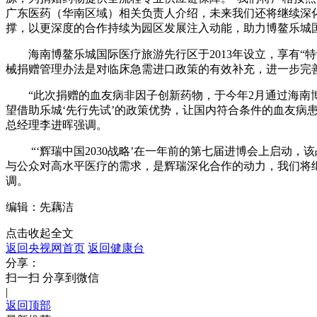
广东医药（华南区域）相关负责人介绍，未来我们还将继续深
撑，以更深度的合作持续为园区发展注入动能，助力博鳌乐城
海南博鳌乐城国际医疗旅游先行区于2013年设立，享有
械捐赠管理办法是对临床急需进口政策的有效补充，进一步完
“此次捐赠的血友病非因子创新药物，于今年2月通过海南
望借助乐城‘先行先试’的政策优势，让国内符合条件的血友病
总经理李进晖强调。
“‘辉瑞中国2030战略’在一年前的第七届进博会上启
与公众对高水平医疗的需求，是辉瑞深化合作的动力，我们将
调。
编辑：先藕洁
点击收起全文
返回央视网首页
返回健康台
分享：
扫一扫 分享到微信
|
返回顶部