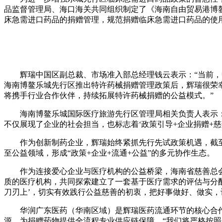
品监督管理局、海口海关共同组织制定了《海南自由贸易港博
财经
教育
乡村振兴
生态环境
一带一路
床急需进口药品的捐赠管理，规范捐赠临床急需进口药品的使
大国智造
大国展会
大国保险
云顶对话
辉瑞中国区副总裁、市场准入部总经理钱云表示：“当前，
海南博鳌乐城先行区推出特许药械捐赠管理政策后，辉瑞很荣幸
将携手行业合作伙伴，持续拓展特许药械捐赠的公益模式。”
CCTV.节目官网
直播
节目单
栏目
片库
海南博鳌乐城国际医疗旅游先行区管理局相关负责人表示
不仅展现了企业的社会担当，也标志着‘政策引导+企业捐赠+
作为创新制药企业，辉瑞始终紧抓先行先试政策机遇，截
至公益领域，形成“政策+企业+流通+公益”的多元协作生态。
作为连接爱心企业与医疗机构的公益桥梁，海南省慈善总
质的医疗机构，共同探索建立了一套基于医疗需求的评估与分
刀刃上’，切实有效践行公益慈善的初衷，把好事做好、做实，
华润广东医药（华南区域）是辉瑞医药流通环节的核心合
源，为捐赠药物提供全流程专业供应链保障。“我们将严格按照