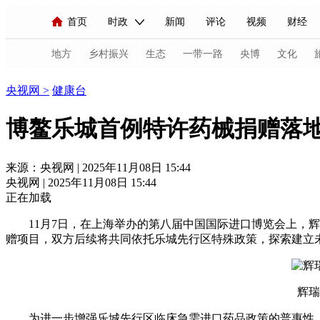
首页
时政
新闻
评论
视频
财经
人民领袖习近平
直播
海外频道
片库
iPanda
栏目大全
联播+
English
中国领导人
节目单
Монгол
听音
央视快评
微视频
习
地方
乡村振兴
生态
一带一路
央博
文化
健康
央视网
>
健康台
总台春晚
网络春晚
共产党员网
秧纪录
博鳌乐城首例特许药械捐赠落地
新闻
国内
国际
评论
经济
军事
来源：央视网 | 2025年11月08日 15:44
央视网 | 2025年11月08日 15:44
人民领袖习近平
联播+
热解读
天天学习
正在加载
视频
小央视频
小央直播
直播中国
熊猫
11月7日，在上海举办的第八届中国国际进口博览会上，
赠项目，双方后续将共同依托乐城先行区特殊政策，探索建立
现场
前线
比划
快看
蓝海中国
新兵
体育
直播
竞猜
2026年世界杯
2026年
辉瑞
VIP会员
CCTV奥林匹克频道
生活体育大会
为进一步增强乐城先行区临床急需进口药品政策的普惠性