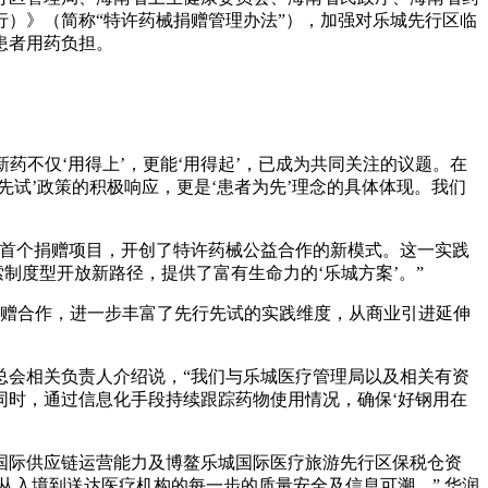
）》（简称“特许药械捐赠管理办法”），加强对乐城先行区临
艺术
汽车
数智
5G
产业+
患者用药负担。
时尚
天气
才艺
网展
央央好物
药不仅‘用得上’，更能‘用得起’，已成为共同关注的议题。在
试’政策的积极响应，更是‘患者为先’理念的具体体现。我们
内首个捐赠项目，开创了特许药械公益合作的新模式。这一实践
制度型开放新路径，提供了富有生命力的‘乐城方案’。”
捐赠合作，进一步丰富了先行先试的实践维度，从商业引进延伸
总会相关负责人介绍说，“我们与乐城医疗管理局以及相关有资
同时，通过信息化手段持续跟踪药物使用情况，确保‘好钢用在
国际供应链运营能力及博鳌乐城国际医疗旅游先行区保税仓资
从入境到送达医疗机构的每一步的质量安全及信息可溯。” 华润