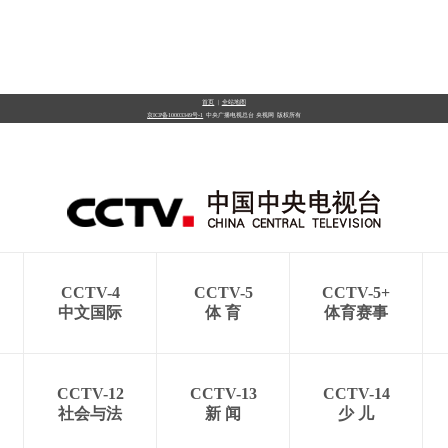
首页
|
全站地图
京ICP备10003349号-1
中央广播电视总台
央视网
版权所有
CCTV-4
CCTV-5
CCTV-5+
中文国际
体 育
体育赛事
CCTV-12
CCTV-13
CCTV-14
社会与法
新 闻
少 儿