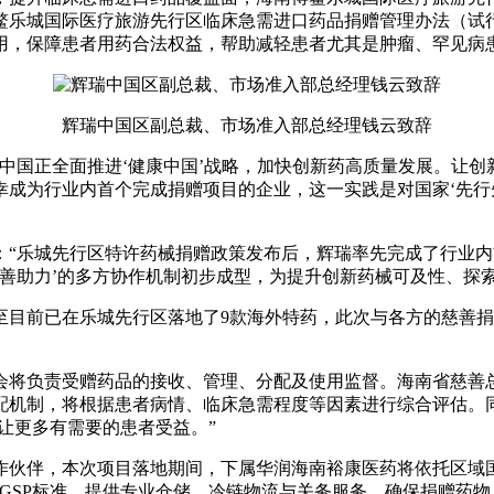
鳌乐城国际医疗旅游先行区临床急需进口药品捐赠管理办法（试行
央博
非遗
文化
旅游
科普
健康
乐龄
阅读
用，保障患者用药合法权益，帮助减轻患者尤其是肿瘤、罕见病
云起
超级工厂
智敬中国
全民健康
颜选攻略
海洋
辉瑞中国区副总裁、市场准入部总经理钱云致辞
中国正全面推进‘健康中国’战略，加快创新药高质量发展。让创新
成为行业内首个完成捐赠项目的企业，这一实践是对国家‘先行先
热播榜
总台企业白名单
：“乐城先行区特许药械捐赠政策发布后，辉瑞率先完成了行业
慈善助力’的多方协作机制初步成型，为提升创新药械可及性、探索
至目前已在乐城先行区落地了9款海外特药，此次与各方的慈善
会将负责受赠药品的接收、管理、分配及使用监督。海南省慈善
配机制，将根据患者病情、临床急需程度等因素进行综合评估。
让更多有需要的患者受益。”
作伙伴，本次项目落地期间，下属华润海南裕康医药将依托区域
GSP标准，提供专业仓储、冷链物流与关务服务，确保捐赠药物