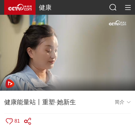
健康
健康能量站丨重塑·她新生
简介
81