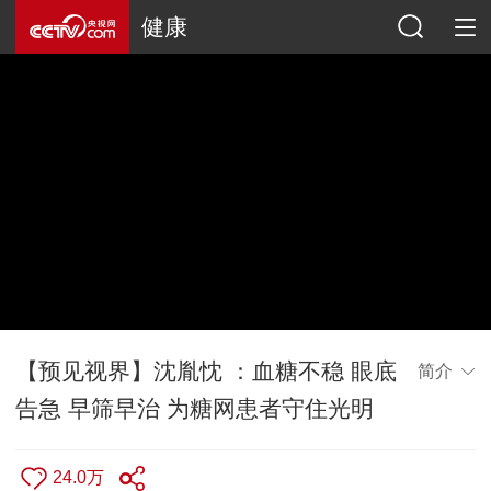
健康
【预见视界】沈胤忱 ：血糖不稳 眼底
简介
告急 早筛早治 为糖网患者守住光明
24.0万