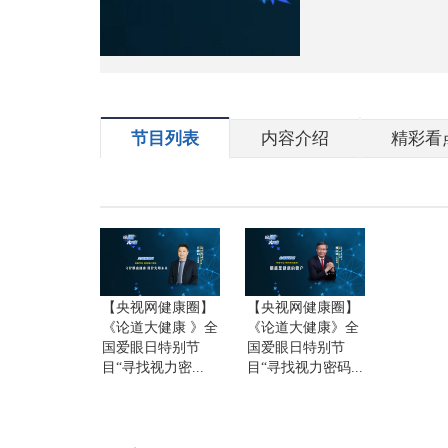
财经
教育
乡村振兴
生态环境
一带一路
央博
大国智造
大国展会
大国保险
云顶对话
云起
超
节目列表
内容介绍
精彩看
CCTV.节目官网
直播
节目单
栏目
片库
热播榜
【央视网健康圈】
【央视网健康圈】
《论道大健康 》全
《论道大健康》全
国爱眼日特别节
国爱眼日特别节
目“寻找视力密...
目“寻找视力密码...