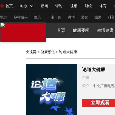
首页
时政
新闻
评论
视频
财经
体育
人民领袖习近平
直播
海外频道
片库
iPanda
栏目大全
联播+
English
中国领导人
节目单
Монгол
听音
央视快评
微视频
习式妙语
主持人
下
地方
乡村振兴
生态
一带一路
央博
文化
旅游
科普
首页
健康要闻
生活健康
总台春晚
网络春晚
共产党员网
秧纪录
纪录片网
央视网
>
健康频道
> 论道大健康
新闻
国内
国际
评论
经济
军事
科技
法
人民领袖习近平
联播+
热解读
天天学习
习式妙语
论道大健康
年份：
视频
小央视频
小央直播
直播中国
熊猫频道
V
简介：
中央广播电视
现场
前线
比划
快看
蓝海中国
新兵请入列
体育
直播
竞猜
2026年世界杯
2026年冬奥会
立即观看
VIP会员
CCTV奥林匹克频道
生活体育大会
体育江湖