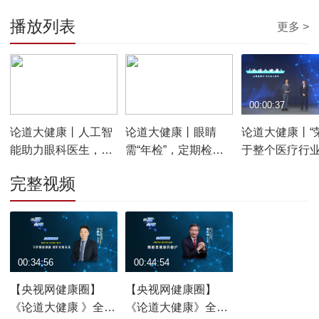
播放列表
更多 >
00:01:52
00:00:42
00:00:37
论道大健康丨人工智
论道大健康丨眼睛
论道大健康丨“
能助力眼科医生，为
需“年检”，定期检查
于整个医疗行业
患者带来更多光明希
擦亮双眼
斌院长谈荣获
完整视频
望
进工作者感想
00:34:56
00:44:54
【央视网健康圈】
【央视网健康圈】
《论道大健康 》全国
《论道大健康》全国