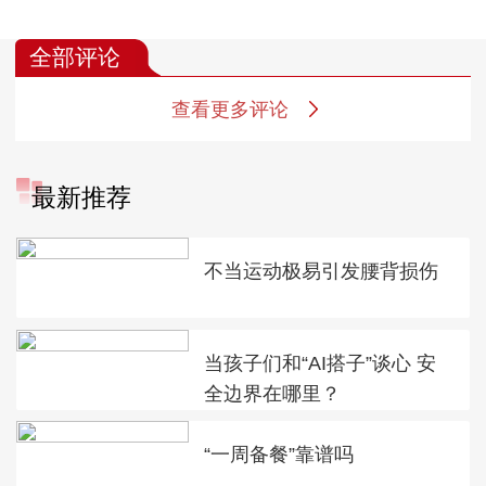
爱眼日特别节目“寻找
爱眼日特别节目“寻找
视力密码（眼底篇）”
视力密码（眼底篇）”
全部评论
——小心眼底内的隐
——从眼底看健康：
藏危险
不可忽视的健康晴雨
查看更多评论
表
最新推荐
不当运动极易引发腰背损伤
当孩子们和“AI搭子”谈心 安
全边界在哪里？
“一周备餐”靠谱吗