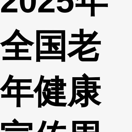
2025年
财经
教育
乡村振兴
生态环境
一带一路
央博
大国智造
大国展会
大国保险
云顶对话
云起
超
全国老
CCTV.节目官网
直播
节目单
栏目
片库
热播榜
年健康