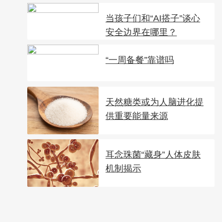
当孩子们和“AI搭子”谈心
安全边界在哪里？
“一周备餐”靠谱吗
天然糖类或为人脑进化提
供重要能量来源
耳念珠菌“藏身”人体皮肤
机制揭示