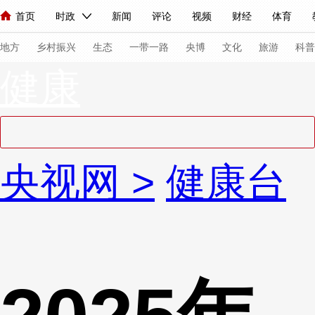
首页
时政
新闻
评论
视频
财经
体育
人民领袖习近平
直播
海外频道
片库
iPanda
栏目大全
联播+
English
中国领导人
节目单
Монгол
听音
央视快评
微视频
习式妙语
主持人
下
地方
乡村振兴
生态
一带一路
央博
文化
旅游
科普
健康
总台春晚
网络春晚
共产党员网
秧纪录
纪录片网
新闻
国内
国际
评论
经济
军事
科技
法
央视网
>
健康台
人民领袖习近平
联播+
热解读
天天学习
习式妙语
视频
小央视频
小央直播
直播中国
熊猫频道
V
现场
前线
比划
快看
蓝海中国
新兵请入列
体育
直播
竞猜
2026年世界杯
2026年冬奥会
VIP会员
CCTV奥林匹克频道
生活体育大会
体育江湖