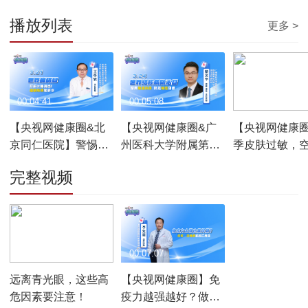
播放列表
更多 >
00:04:41
00:05:08
00:02:34
【央视网健康圈&北
【央视网健康圈&广
【央视网健康
京同仁医院】警惕睡
州医科大学附属第一
季皮肤过敏，
眠呼吸暂停偷走健康
医院】肺结核康复≠
色医学中心（
完整视频
万事大吉！警惕潜伏
医院）专家为
危机，定期筛查防肺
癌！
00:01:50
00:07:07
远离青光眼，这些高
【央视网健康圈】免
危因素要注意！
疫力越强越好？做好