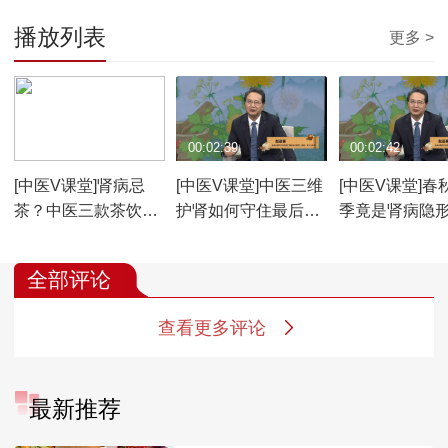
播放列表
更多 >
00:04:09
00:02:39
00:02:42
[中医V课堂]肾病忌
[中医V课堂]中医三维
[中医V课堂]春
茶？中医三款茶饮护
护肾如何守住最后防
季竟是肾病隐
肾有妙方
线？
手？
全部评论
查看更多评论
最新推荐