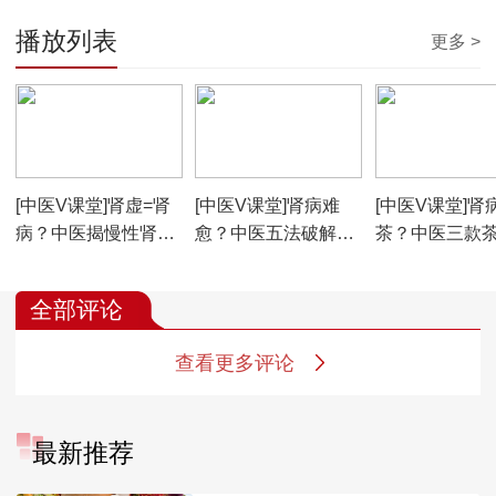
播放列表
更多 >
00:03:57
00:04:40
00:04:09
[中医V课堂]肾虚=肾
[中医V课堂]肾病难
[中医V课堂]肾
病？中医揭慢性肾病
愈？中医五法破解有
茶？中医三款
6大误区
何妙招？
肾有妙方
全部评论
查看更多评论
最新推荐