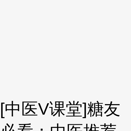
[中医V课堂]糖友