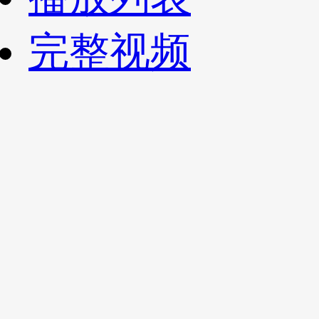
财经
教育
乡村振兴
生态环境
一带一路
央博
完整视频
大国智造
大国展会
大国保险
云顶对话
云起
超
CCTV.节目官网
直播
节目单
栏目
片库
热播榜