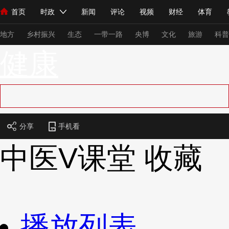
首页
时政
新闻
评论
视频
财经
体育
人民领袖习近平
直播
海外频道
片库
iPanda
栏目大全
联播+
English
中国领导人
节目单
Монгол
听音
央视快评
微视频
习式妙语
主持人
下
地方
乡村振兴
生态
一带一路
央博
文化
旅游
科普
健康
总台春晚
网络春晚
共产党员网
秧纪录
纪录片网
新闻
国内
国际
评论
经济
军事
科技
法
分享
手机看
人民领袖习近平
联播+
热解读
天天学习
习式妙语
中医V课堂
收藏
视频
小央视频
小央直播
直播中国
熊猫频道
V
现场
前线
比划
快看
蓝海中国
新兵请入列
体育
直播
竞猜
2026年世界杯
2026年冬奥会
播放列表
VIP会员
CCTV奥林匹克频道
生活体育大会
体育江湖