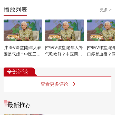
播放列表
更多 >
00:04:27
00:02:24
00:04:07
[中医V课堂]老年人春
[中医V课堂]老年人补
[中医V课堂]老
困是气虚？中医三型
气吃啥好？中医两药
口疼是血瘀？
巧调理
一汤有奇效
饮巧通脉
全部评论
查看更多评论
最新推荐