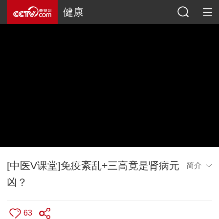
健康
[中医V课堂]免疫紊乱+三高竟是肾病元
简介
凶？
63