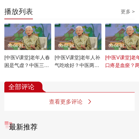
播放列表
更多 >
00:04:27
00:02:24
00:04:07
[中医V课堂]老年人春
[中医V课堂]老年人补
[中医V课堂]老
困是气虚？中医三型
气吃啥好？中医两药
口疼是血瘀？
巧调理
一汤有奇效
饮巧通脉
全部评论
查看更多评论
最新推荐