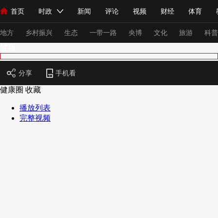
首页
时政
新闻
评论
视频
财经
体育
人民领袖习近平
直播
海外频道
片库
iPanda
栏目大全
联播+
English
中国领导人
节目单
Монгол
听音
央视快评
微视频
习式妙语
主持人
下
地方
乡村振兴
生态
一带一路
央博
文化
旅游
科普
健康
总台春晚
网络春晚
共产党员网
秧纪录
纪录片网
分享
手机看
健康圈
收藏
播放列表
新闻
国内
国际
评论
经济
军事
科技
法
完整视频
人民领袖习近平
联播+
热解读
天天学习
习式妙语
视频
小央视频
小央直播
直播中国
熊猫频道
V
现场
前线
比划
快看
蓝海中国
新兵请入列
体育
直播
竞猜
2026年世界杯
2026年冬奥会
VIP会员
CCTV奥林匹克频道
生活体育大会
体育江湖