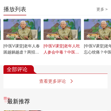
播放列表
更多 >
00:03:35
00:06:09
00:02:27
[中医V课堂]老年人春
[中医V课堂]老年人吃
[中医V课堂]老
困越躺越虚？两招升
人参会中毒？中医揭
忘心绞痛？中
阳焕活力
补气禁忌
操护心脑
全部评论
查看更多评论
最新推荐