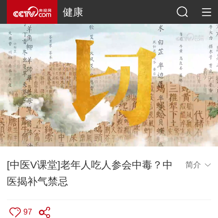
健康
[中医V课堂]老年人吃人参会中毒？中
简介
医揭补气禁忌
97