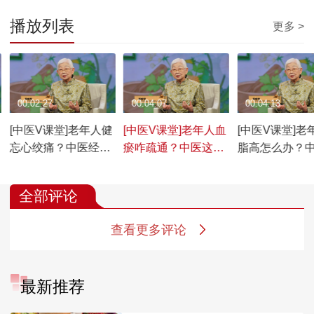
播放列表
更多 >
00:02:27
00:04:07
00:04:13
[中医V课堂]老年人健
[中医V课堂]老年人血
[中医V课堂]老
忘心绞痛？中医经络
瘀咋疏通？中医这味
脂高怎么办？
操护心脑
药护心脉
招天然降脂
全部评论
查看更多评论
最新推荐