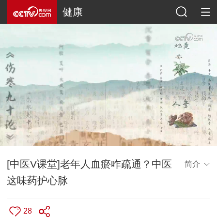
健康
[中医V课堂]老年人血瘀咋疏通？中医
简介
这味药护心脉
28