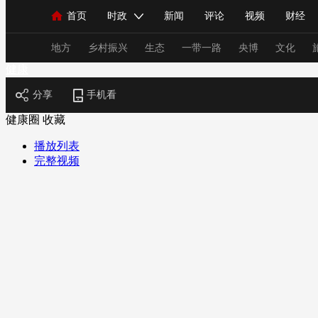
首页
时政
新闻
评论
视频
财经
人民领袖习近平
直播
海外频道
片库
iPanda
栏目大全
联播+
English
中国领导人
节目单
Монгол
听音
央视快评
微视频
习
地方
乡村振兴
生态
一带一路
央博
文化
健康
分享
手机看
总台春晚
网络春晚
共产党员网
秧纪录
健康圈
收藏
播放列表
完整视频
新闻
国内
国际
评论
经济
军事
人民领袖习近平
联播+
热解读
天天学习
视频
小央视频
小央直播
直播中国
熊猫
现场
前线
比划
快看
蓝海中国
新兵
体育
直播
竞猜
2026年世界杯
2026年
VIP会员
CCTV奥林匹克频道
生活体育大会