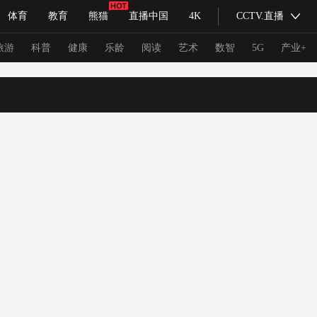
体育
教育
熊猫
直播中国
4K
CCTV.直播
式妙语
主持人
下载央视影音
热解读
天天学习
旅游
科普
健康
乐龄
阅读
艺术
数智
5G
产业+
纪录片网
国家大剧院
大型活动
科技
法治
文娱
人物
公益
图片
习式妙语
央视快评
央视网评
光华锐评
锋面
频道
VR/AR
4K专区
全景新闻
请入列
人生第一次
人生第二次
冬奥会
CBA
NBA
中超
国足
国际足球
网球
综
体育江湖
文化体育
冰雪道路
足球道路