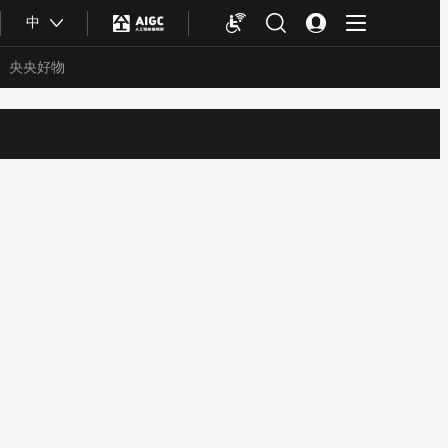
中
央央好物
合体育
亚冬会