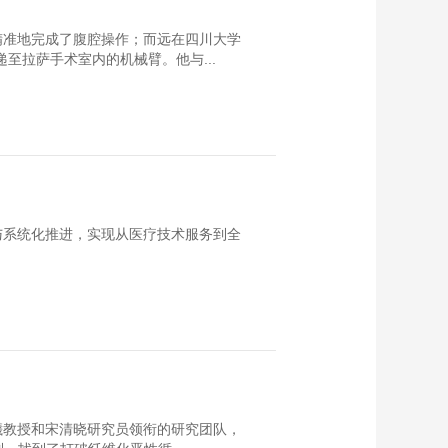
【央视网健康圈&北京
大学肿瘤医院】胃癌
精准地完成了腹腔操作；而远在四川大学
治疗不再“一刀切”！专
00:05:20
至拉萨手术室内的机械臂。他与...
家详解筛查与治疗
【央视网健康圈&北京
大学肿瘤医院】结直
肠癌手术造口：那些
00:05:14
你必须知道的事儿
【央视网健康圈&北京
大学肿瘤医院】肠道
健康警报：结直肠癌
00:02:53
从高危因素到科学预
【央视网健康圈】尿
与系统化推进，实现从医疗技术服务到全
防
酸高不想“变”痛风 专
家说的要记牢！
00:02:50
【央视网健康圈&北京
大学肿瘤医院】头
疼、胸痛、骨折....都
00:02:50
可能是肺癌？
【央视网健康圈&北京
大学肿瘤医院】不能
手术也莫慌！多种治
曦教授和宋清晓研究员领衔的研究团队，
00:03:44
疗手段，助力肺癌患