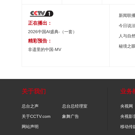
新闻联
正在播出：
今日说
2026中国AI盛典-（一套）
人与自
精彩预告：
秘境之
非遗里的中国-MV
关于我们
业务
总台之声
总台总经理室
央视网
关于CCTV.com
象舞广告
央视影
网站声明
移动传