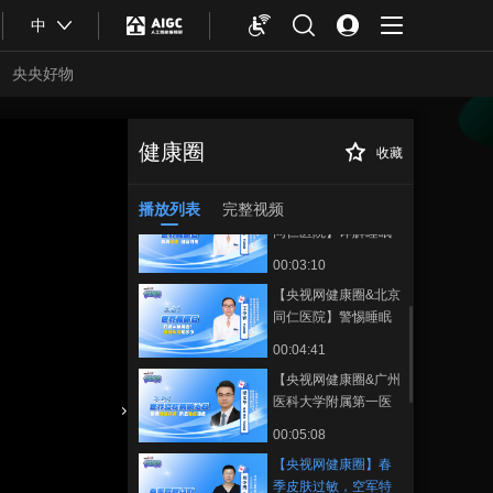
00:04:12
癌患者生存率
中
【央视网健康圈&江苏
省人民医院】口腔溃
央央好物
疡两周未愈请及时就
00:04:28
医
【央视网健康圈&江苏
省人民医院】重视唐
健康圈
收藏
【央视网健康圈】
正在播放
氏筛查 科学孕育健康
00:02:46
春季皮肤过敏，空军特色医学
新生命
中心（空军总医院）专家为您
播放列表
完整视频
【央视网健康圈&北京
支招
同仁医院】详解睡眠
构成，祝您一宿好梦
00:03:10
【央视网健康圈&北京
同仁医院】警惕睡眠
呼吸暂停偷走健康
00:04:41
【央视网健康圈&广州
医科大学附属第一医
院】肺结核康复≠万事
合体育
亚冬会
00:05:08
大吉！警惕潜伏危
【央视网健康圈】春
机，定期筛查防肺
季皮肤过敏，空军特
癌！