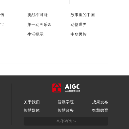
00:02:00
线你了解吗？
【央视网健康圈】多
运动少宅家 孩子脊柱
流传
挑战不可能
故事里的中国
更健康
00:02:52
家宝
第一动画乐园
动物世界
【央视网健康圈】科
苑
生活提示
中华民族
学认识吸烟危害 戒烟
从来不迟
00:01:54
关于我们
智媒学院
成果发布
智慧媒体
智慧政务
智慧教育
合作咨询 >