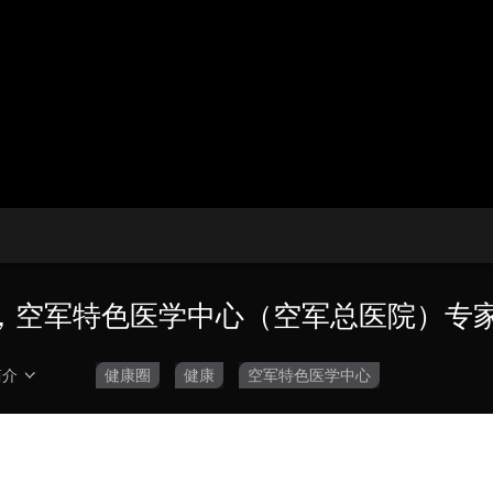
播
放
央博
非遗
文化
旅游
科普
健康
乐龄
阅读
器。
云起
超级工厂
智敬中国
全民健康
颜选攻略
海洋
播
画
设
放
质
置
热播榜
总台企业白名单
速
度
，空军特色医学中心（空军总医院）专
简介
健康圈
健康
空军特色医学中心