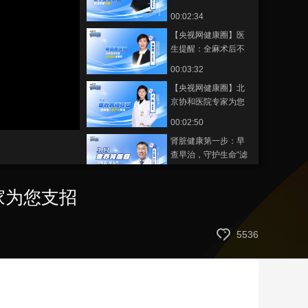
色医学中心（空军总
00:02:34
艺术
汽车
数智
5G
产业+
医院）专家为您支招
【央视网健康圈】医
时尚
天气
才艺
网展
央央好物
生提醒：全麻术后不
驾车不饮酒
00:03:32
【央视网健康圈】北
京协和医院专家为您
讲解自闭症的饮食干
静
00:02:50
音
预
(m)
肾脏健康第一步：早
查早治，守护生命“滤
网”
00:03:23
家为您支招
避雷！乳腺保养这些
坑不要踩
00:02:07
5536
央视网健康圈特邀北
京儿童医院左健主
任：守护儿童口腔健
00:02:26
康 从长牙开始
【央视网健康圈】情