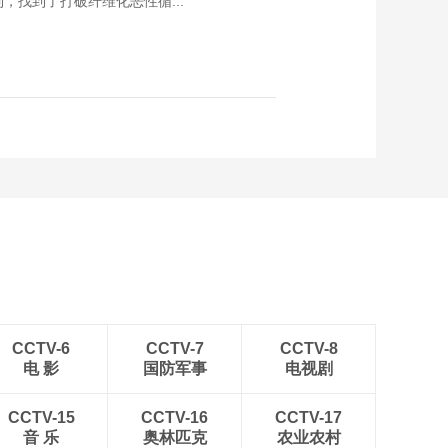
，找到了打破纤维化恶性循...
【央视网健康圈】用
者更好生存
疫苗为孩子建起生命
健康的免疫“长城”
00:03:14
【央视网健康圈】出
国前必修课 如何在疟
疾高风险地区守住健
00:02:35
康
【央视网健康圈】用
疫苗构筑免疫“防火墙”
宝宝远离百日咳
00:02:33
【央视网健康圈】守
护母婴健康 致敬生命
曙光背后的无名英雄
00:02:27
【央视网健康圈】用
护理照亮生命之光 致
CCTV-6
CCTV-7
CCTV-8
敬病房中“提灯者”
电 影
国防军事
电视剧
00:02:18
【央视网健康圈】甲
CCTV-15
CCTV-16
CCTV-17
状腺疾病患者看过
音 乐
奥林匹克
农业农村
来：碘摄入的“U”型曲