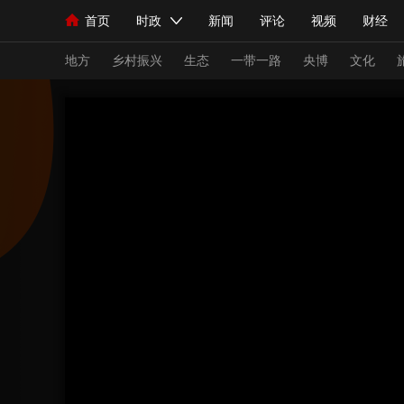
首页
时政
新闻
评论
视频
财经
人民领袖习近平
直播
海外频道
片库
iPanda
栏目大全
联播+
English
中国领导人
节目单
Монгол
听音
央视快评
微视频
习
地方
乡村振兴
生态
一带一路
央博
文化
总台春晚
网络春晚
共产党员网
秧纪录
新闻
国内
国际
评论
经济
军事
人民领袖习近平
联播+
热解读
天天学习
视频
小央视频
小央直播
直播中国
熊猫
现场
前线
比划
快看
蓝海中国
新兵
体育
直播
竞猜
2026年世界杯
2026
VIP会员
CCTV奥林匹克频道
生活体育大会