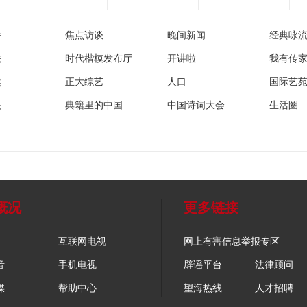
播
焦点访谈
晚间新闻
经典咏
法
时代楷模发布厅
开讲啦
我有传
然
正大综艺
人口
国际艺
眼
典籍里的中国
中国诗词大会
生活圈
概况
更多链接
互联网电视
网上有害信息举报专区
音
手机电视
辟谣平台
法律顾问
媒
帮助中心
望海热线
人才招聘