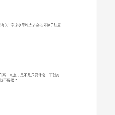
绪就像过山车！谢玲
博士与您详解双相情
00:03:00
感障碍
【央视网健康圈】打
好“保胃战” 远离幽门
果有关”“寒凉水果吃太多会破坏孩子注意
螺旋杆菌
00:02:34
【央视网健康圈】手
术治疗如何改善帕金
森病患者生活质量？
00:04:23
天坛医院专家为您详
【央视网健康圈】过
解
敏性鼻炎防治指南：
告别鼻塞流涕
00:02:49
只升高一点点，是不是只要休息一下就好
【央视网健康圈&北京
是就不要紧？
大学肿瘤医院】守护
女性健康：HPV疫苗
00:05:25
与宫颈癌筛查双管齐
【央视网健康圈&北京
下
大学肿瘤医院】宫颈
癌治疗全解析 早发现
00:02:45
早治疗是关键