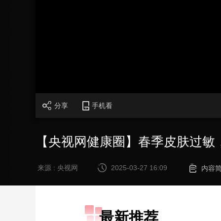
财经
教育
乡村振兴
生态环境
一带一路
大国智造
大国展会
大国保险
云顶对话
加
载
/
完
成
:
CCTV.节目官网
直播
节目单
栏目
片库
0%
分享
手机看
【央视网健康圈】春季皮肤过敏
来源 : 央视网
2025-03-27 16:09
内容
最新推荐