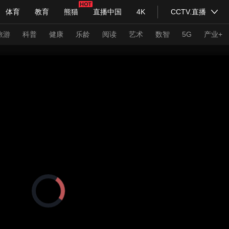
体育
教育
熊猫
直播中国
4K
CCTV.直播
式妙语
主持人
下载央视影音
热解读
天天学习
旅游
科普
健康
乐龄
阅读
艺术
数智
5G
产业+
纪录片网
国家大剧院
大型活动
科技
法治
文娱
人物
公益
图片
习式妙语
央视快评
央视网评
光华锐评
锋面
频道
VR/AR
4K专区
全景新闻
请入列
人生第一次
人生第二次
正
在
年冬奥会
CBA
NBA
中超
国足
国际足球
网球
综
加
载
体育江湖
文化体育
视
冰雪道路
足球道路
频