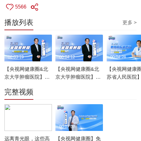
5566
播放列表
更多 >
00:03:19
00:04:12
00:04:28
【央视网健康圈&北
【央视网健康圈&北
【央视网健康圈
京大学肿瘤医院】别
京大学肿瘤医院】多
苏省人民医院
把肝炎拖成肝癌！这
种治疗方式结合 提升
溃疡两周未愈
完整视频
些高危人群应增加体
肝癌患者生存率
就医
检频次
00:01:50
00:07:07
远离青光眼，这些高
【央视网健康圈】免