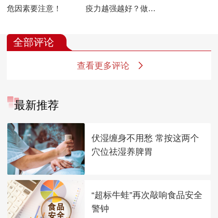
危因素要注意！
疫力越强越好？做好
健康管理，免疫平衡
才是真！
全部评论
查看更多评论
最新推荐
伏湿缠身不用愁 常按这两个
穴位祛湿养脾胃
“超标牛蛙”再次敲响食品安全
警钟