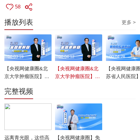
58
播放列表
更多 >
00:03:19
00:04:12
00:04:28
【央视网健康圈&北
【央视网健康圈&北
【央视网健康圈
京大学肿瘤医院】别
京大学肿瘤医院】多
苏省人民医院
把肝炎拖成肝癌！这
种治疗方式结合 提升
溃疡两周未愈
完整视频
些高危人群应增加体
肝癌患者生存率
就医
检频次
00:01:50
00:07:07
远离青光眼，这些高
【央视网健康圈】免