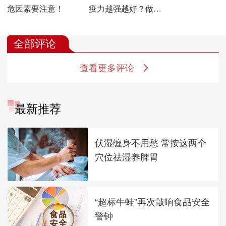
危因素要注意！
疫力越强越好？做好
健康管理，免疫平衡
才是真！
全部评论
查看更多评论
最新推荐
伏湿缠身不用愁 常按这两个
穴位祛湿养脾胃
“超标牛蛙”再次敲响食品安全
警钟