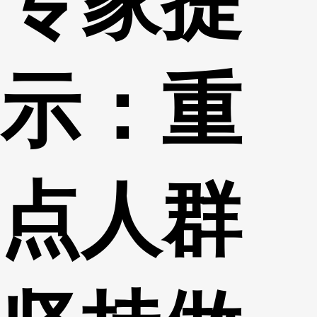
专家提
财经
教育
乡村振兴
生态环境
一带一路
央博
大国智造
大国展会
大国保险
云顶对话
云起
超
示：重
CCTV.节目官网
直播
节目单
栏目
片库
热播榜
点人群