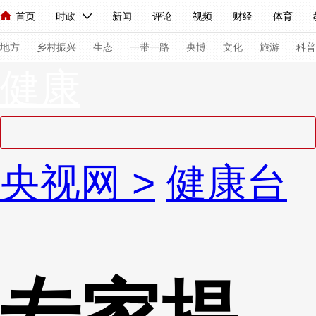
首页
时政
新闻
评论
视频
财经
体育
人民领袖习近平
直播
海外频道
片库
iPanda
栏目大全
联播+
English
中国领导人
节目单
Монгол
听音
央视快评
微视频
习式妙语
主持人
下
地方
乡村振兴
生态
一带一路
央博
文化
旅游
科普
健康
总台春晚
网络春晚
共产党员网
秧纪录
纪录片网
新闻
国内
国际
评论
经济
军事
科技
法
央视网
>
健康台
人民领袖习近平
联播+
热解读
天天学习
习式妙语
视频
小央视频
小央直播
直播中国
熊猫频道
V
现场
前线
比划
快看
蓝海中国
新兵请入列
体育
直播
竞猜
2026年世界杯
2026年冬奥会
VIP会员
CCTV奥林匹克频道
生活体育大会
体育江湖