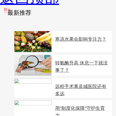
最新推荐
寒凉水果会影响专注力？
转氨酶升高 休息一下就没
事了？
远程手术离县城医院还有
多远
用“制度化保障”守护生育
力