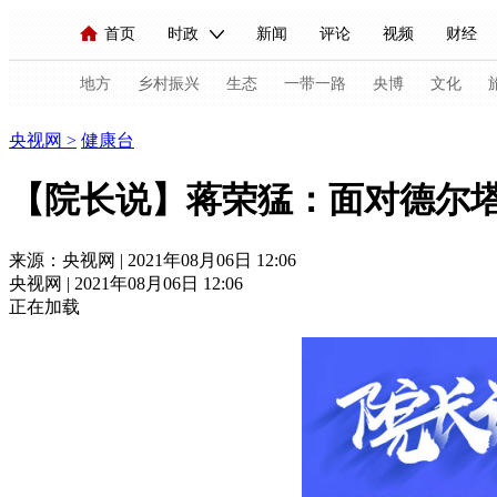
首页
时政
新闻
评论
视频
财经
人民领袖习近平
直播
海外频道
片库
iPanda
栏目大全
联播+
English
中国领导人
节目单
Монгол
听音
央视快评
微视频
习
地方
乡村振兴
生态
一带一路
央博
文化
健康
央视网
>
健康台
总台春晚
网络春晚
共产党员网
秧纪录
【院长说】蒋荣猛：面对德尔塔
新闻
国内
国际
评论
经济
军事
来源：央视网 | 2021年08月06日 12:06
央视网 | 2021年08月06日 12:06
人民领袖习近平
联播+
热解读
天天学习
正在加载
视频
小央视频
小央直播
直播中国
熊猫
现场
前线
比划
快看
蓝海中国
新兵
体育
直播
竞猜
2026年世界杯
2026年
VIP会员
CCTV奥林匹克频道
生活体育大会