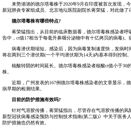
来势汹汹的德尔塔毒株于2020年9月在印度被首次发现，今年
新冠肺炎专家组成员、北京地坛医院副院长蒋荣猛，对此做了
德尔塔毒株有哪些特点?
蒋荣猛指出，从目前的临床数据看，德尔塔毒株感染者呼吸道病
告中，ct值17相当于每毫升鼻咽分泌物中有十亿拷贝的病毒)
病毒潜伏期缩短。感染后，因为病毒复制速度快，发病时间更
将在两到三个潜伏期(一个平均潜伏期为14天)内基本得到控制
核酸转阴的时间延长。德尔塔毒株感染者核酸ct值小于30的
株。
近期，广州发表的167例德尔塔毒株感染者的文章显示，德尔
病早期的检测结果。
目前的防护措施有效吗?
针对气溶胶传播，蒋荣猛指出，尽管存在气溶胶传播的风险，
新型冠状病毒感染预防与控制技术指南(第二版)》中关于医
防护措施也仍然有效。