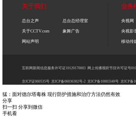
关于我们
业务
总台之声
总台总经理室
央视网
关于CCTV.com
象舞广告
央视影
网站声明
移动传
互联网新闻信息服务许可证10120170003
网上传播视听节目许可证号0102
京ICP证060535号
京ICP备06036302号-2
京ICP备10003349号
京ICP备10
猛：面对德尔塔毒株 现行防护措施和治疗方法仍然有效
分享
扫一扫 分享到微信
手机看