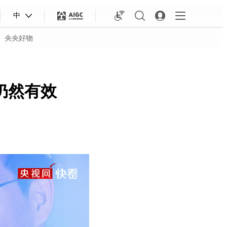
中
央央好物
仍然有效
合体育
亚冬会