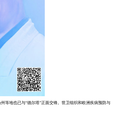
艺术
汽车
数智
5G
产业+
时尚
天气
才艺
网展
央央好物
扬州等地也已与“德尔塔”正面交锋。世卫组织和欧洲疾病预防与