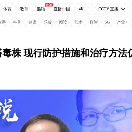
体育
教育
熊猫
直播中国
4K
CCTV.直播
式妙语
主持人
下载央视影音
热解读
天天学习
旅游
科普
健康
乐龄
阅读
艺术
数智
5G
产业+
纪录片网
国家大剧院
大型活动
毒株 现行防护措施和治疗方法
科技
法治
文娱
人物
公益
图片
习式妙语
央视快评
央视网评
光华锐评
锋面
频道
VR/AR
4K专区
全景新闻
请入列
人生第一次
人生第二次
冬奥会
CBA
NBA
中超
国足
国际足球
网球
综
体育江湖
文化体育
冰雪道路
足球道路