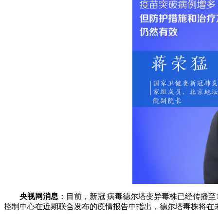
财经
教育
乡村振兴
生态环境
一带一路
大国智造
大国展会
大国保险
云顶对话
CCTV.节目官网
直播
节目单
栏目
片库
央视网消息
：目前，新冠 病毒德尔塔变异毒株已经传播至
控制中心在近期联合发布的疫情报告中指出，德尔塔毒株将在