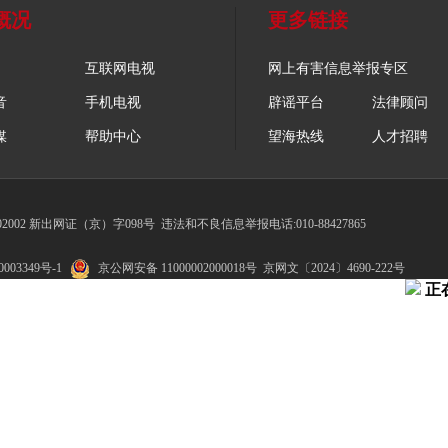
概况
更多链接
互联网电视
网上有害信息举报专区
音
手机电视
辟谣平台
法律顾问
媒
帮助中心
望海热线
人才招聘
002 新出网证（京）字098号
违法和不良信息举报电话:010-88427865
003349号-1
京公网安备 11000002000018号
京网文〔2024〕4690-222号
正