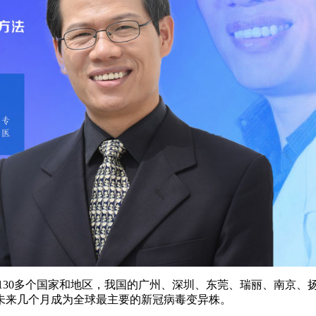
央博
非遗
文化
旅游
科普
健康
乐龄
阅读
云起
超级工厂
智敬中国
全民健康
颜选攻略
海洋
热播榜
总台企业白名单
130多个国家和地区，我国的广州、深圳、东莞、瑞丽、南京、
未来几个月成为全球最主要的新冠病毒变异株。