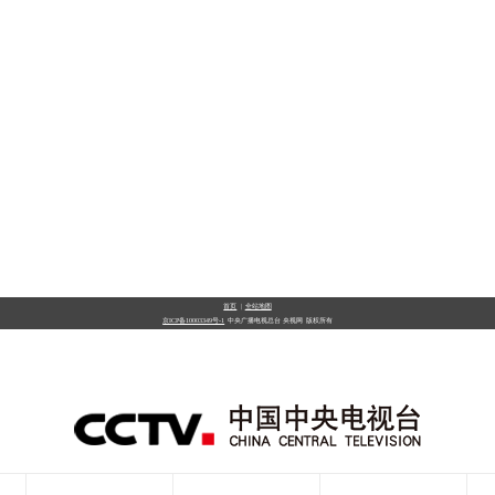
首页
|
全站地图
京ICP备10003349号-1
中央广播电视总台
央视网
版权所有