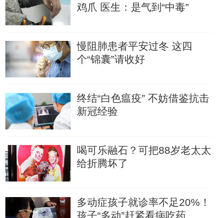
鸡爪 医生：是气到“中毒”
慢阻肺患者平安过冬 这四
个“锦囊”请收好
终结“白色瘟疫” 不妨借鉴抗击
新冠经验
喝可乐融石？可把88岁老太太
给折腾坏了
多动症孩子就诊率不足20%！
孩子“多动”赶紧看病吃药