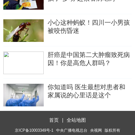
小心这种蚂蚁！四川一小男孩
被咬伤昏迷
肝癌是中国第二大肿瘤致死病
因！你是高危人群吗？
你知道吗 医生最想对患者和
家属说的心里话是这个
首页
|
全站地图
京ICP备10003349号-1
中央广播电视总台
央视网
版权所有