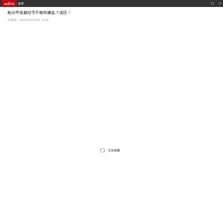
健康
检出甲状腺结节不敢吃碘盐？误区！
央视网 | 2021年04月19日 16:26
正在加载