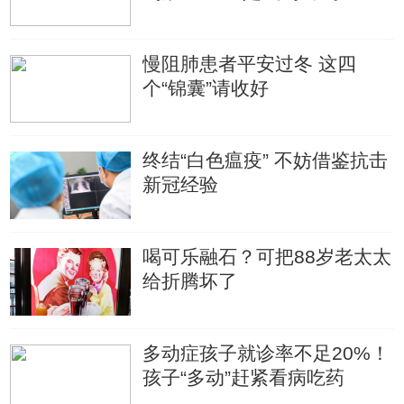
慢阻肺患者平安过冬 这四
个“锦囊”请收好
终结“白色瘟疫” 不妨借鉴抗击
新冠经验
喝可乐融石？可把88岁老太太
给折腾坏了
多动症孩子就诊率不足20%！
孩子“多动”赶紧看病吃药