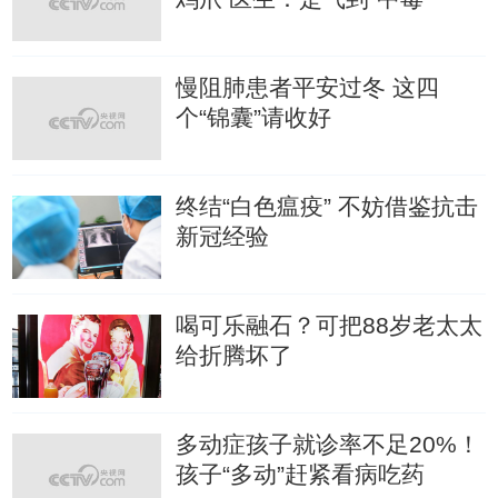
慢阻肺患者平安过冬 这四
个“锦囊”请收好
终结“白色瘟疫” 不妨借鉴抗击
新冠经验
喝可乐融石？可把88岁老太太
给折腾坏了
多动症孩子就诊率不足20%！
孩子“多动”赶紧看病吃药