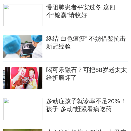
慢阻肺患者平安过冬 这四
个“锦囊”请收好
终结“白色瘟疫” 不妨借鉴抗击
新冠经验
喝可乐融石？可把88岁老太太
给折腾坏了
多动症孩子就诊率不足20%！
孩子“多动”赶紧看病吃药