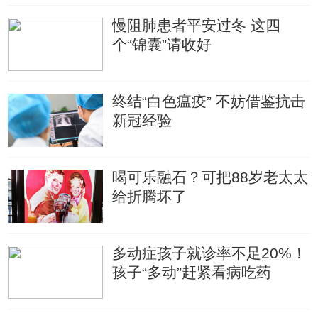
慢阻肺患者平安过冬 这四
个“锦囊”请收好
终结“白色瘟疫” 不妨借鉴抗击
新冠经验
喝可乐融石？可把88岁老太太
给折腾坏了
多动症孩子就诊率不足20%！
孩子“多动”赶紧看病吃药