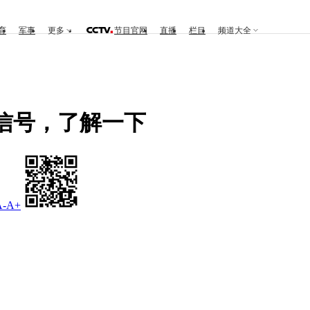
育
军事
更多
节目官网
直播
栏目
频道大全
信号，了解一下
A-
A+