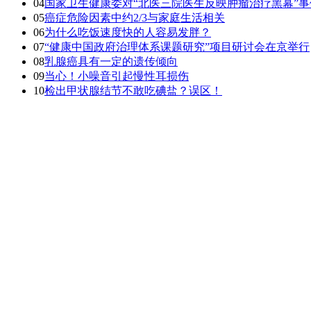
04
国家卫生健康委对“北医三院医生反映肿瘤治疗黑幕”
05
癌症危险因素中约2/3与家庭生活相关
06
为什么吃饭速度快的人容易发胖？
07
“健康中国政府治理体系课题研究”项目研讨会在京举行
08
乳腺癌具有一定的遗传倾向
09
当心！小噪音引起慢性耳损伤
10
检出甲状腺结节不敢吃碘盐？误区！