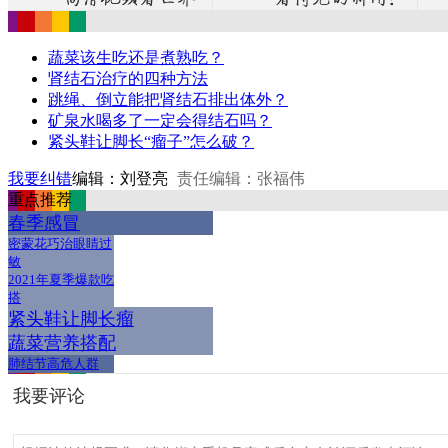
蔬菜该生吃还是煮熟吃？
肾结石治疗的四种方法
跳绳、倒立能把肾结石排出体外？
矿泉水喝多了一定会得结石吗？
紧头鞋让脚长“瘤子”怎么破？
我要纠错
编辑：刘登亮
责任编辑：张福伟
重点推荐
春季感冒
密蒙花巧治眼睛过
敏
2021年夏季爆款吃
搭
紧头鞋让脚长瘤
蔬菜营养搭配
肺结节高危人群