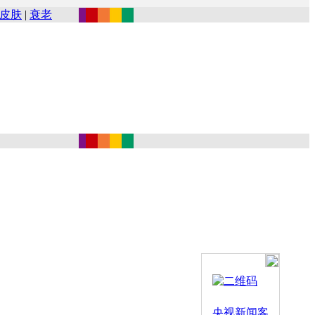
皮肤
|
衰老
央视新闻客